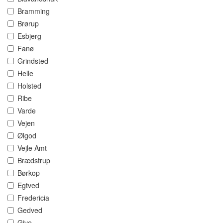
Bramming
Brørup
Esbjerg
Fanø
Grindsted
Helle
Holsted
Ribe
Varde
Vejen
Ølgod
Vejle Amt
Brædstrup
Børkop
Egtved
Fredericia
Gedved
Give