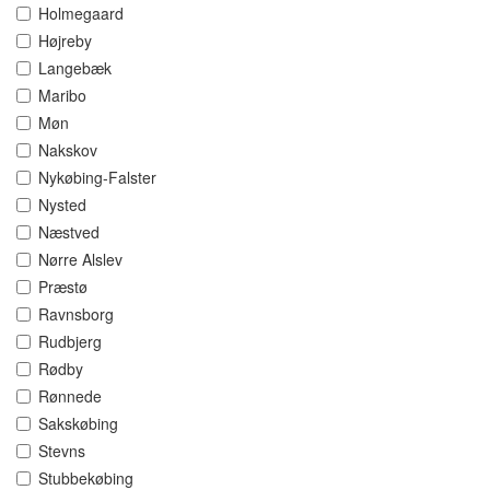
Holmegaard
Højreby
Langebæk
Maribo
Møn
Nakskov
Nykøbing-Falster
Nysted
Næstved
Nørre Alslev
Præstø
Ravnsborg
Rudbjerg
Rødby
Rønnede
Sakskøbing
Stevns
Stubbekøbing