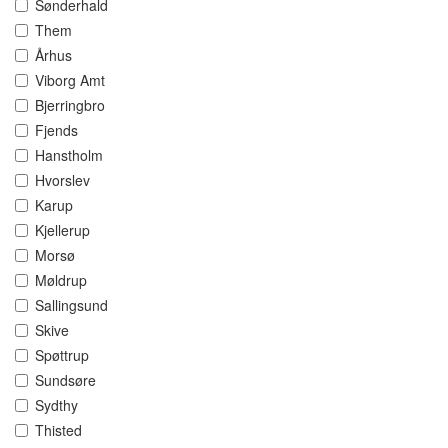
Sønderhald
Them
Århus
Viborg Amt
Bjerringbro
Fjends
Hanstholm
Hvorslev
Karup
Kjellerup
Morsø
Møldrup
Sallingsund
Skive
Spøttrup
Sundsøre
Sydthy
Thisted