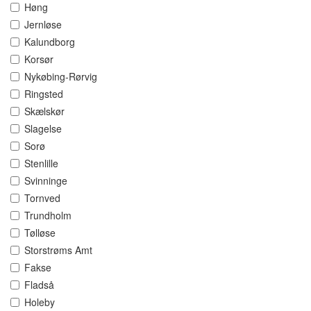
Høng
Jernløse
Kalundborg
Korsør
Nykøbing-Rørvig
Ringsted
Skælskør
Slagelse
Sorø
Stenlille
Svinninge
Tornved
Trundholm
Tølløse
Storstrøms Amt
Fakse
Fladså
Holeby