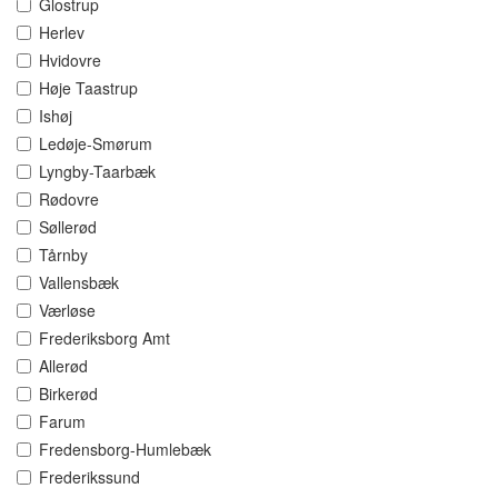
Glostrup
Herlev
Hvidovre
Høje Taastrup
Ishøj
Ledøje-Smørum
Lyngby-Taarbæk
Rødovre
Søllerød
Tårnby
Vallensbæk
Værløse
Frederiksborg Amt
Allerød
Birkerød
Farum
Fredensborg-Humlebæk
Frederikssund