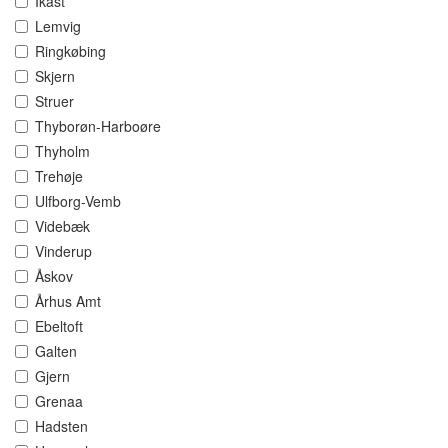
Ikast
Lemvig
Ringkøbing
Skjern
Struer
Thyborøn-Harboøre
Thyholm
Trehøje
Ulfborg-Vemb
Videbæk
Vinderup
Åskov
Århus Amt
Ebeltoft
Galten
Gjern
Grenaa
Hadsten