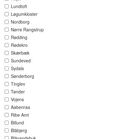
Lundtoft
Løgumkloster
Nordborg
Nørre Rangstrup
Rødding
Rødekro
Skærbæk
Sundeved
Sydals
Sønderborg
Tinglev
Tønder
Vojens
Aabenraa
Ribe Amt
Billund
Blåbjerg
Blåvandshuk