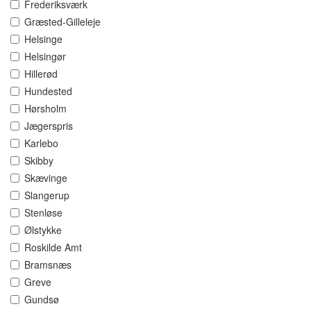
Frederiksværk
Græsted-Gilleleje
Helsinge
Helsingør
Hillerød
Hundested
Hørsholm
Jægerspris
Karlebo
Skibby
Skævinge
Slangerup
Stenløse
Ølstykke
Roskilde Amt
Bramsnæs
Greve
Gundsø