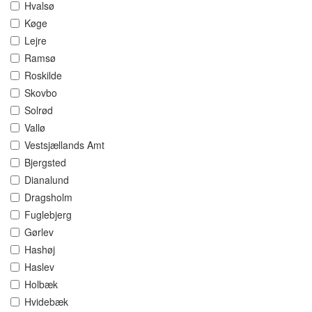
Hvalsø
Køge
Lejre
Ramsø
Roskilde
Skovbo
Solrød
Vallø
Vestsjællands Amt
Bjergsted
Dianalund
Dragsholm
Fuglebjerg
Gørlev
Hashøj
Haslev
Holbæk
Hvidebæk