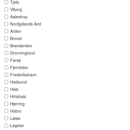
Tjele
Viborg
Aalestrup
Nordjyllands Amt
Arden
Brovst
Brønderslev
Dronninglund
Farsø
Fjerritslev
Frederikshavn
Hadsund
Hals
Hirtshals
Hjørring
Hobro
Læsø
Løgstør