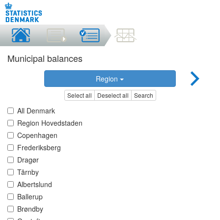
Municipal balances
Region
Select all
Deselect all
Search
All Denmark
Region Hovedstaden
Copenhagen
Frederiksberg
Dragør
Tårnby
Albertslund
Ballerup
Brøndby