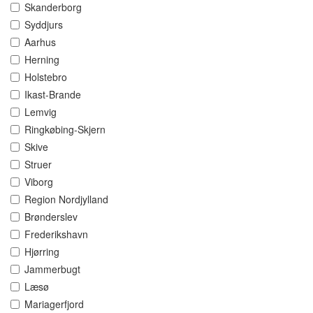
Skanderborg
Syddjurs
Aarhus
Herning
Holstebro
Ikast-Brande
Lemvig
Ringkøbing-Skjern
Skive
Struer
Viborg
Region Nordjylland
Brønderslev
Frederikshavn
Hjørring
Jammerbugt
Læsø
Mariagerfjord