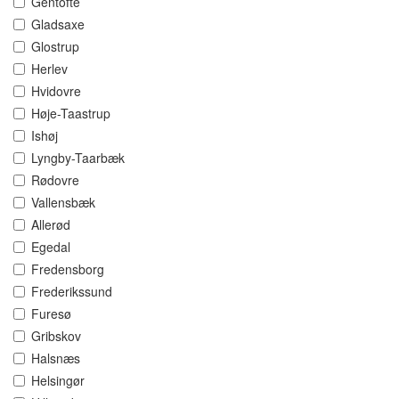
Gentofte
Gladsaxe
Glostrup
Herlev
Hvidovre
Høje-Taastrup
Ishøj
Lyngby-Taarbæk
Rødovre
Vallensbæk
Allerød
Egedal
Fredensborg
Frederikssund
Furesø
Gribskov
Halsnæs
Helsingør