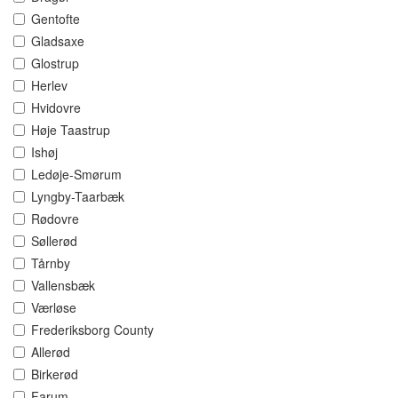
Gentofte
Gladsaxe
Glostrup
Herlev
Hvidovre
Høje Taastrup
Ishøj
Ledøje-Smørum
Lyngby-Taarbæk
Rødovre
Søllerød
Tårnby
Vallensbæk
Værløse
Frederiksborg County
Allerød
Birkerød
Farum