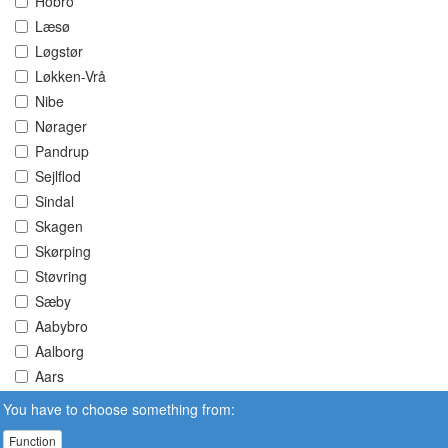
Hobro
Læsø
Løgstør
Løkken-Vrå
Nibe
Nørager
Pandrup
Sejlflod
Sindal
Skagen
Skørping
Støvring
Sæby
Aabybro
Aalborg
Aars
You have to choose something from:
Function