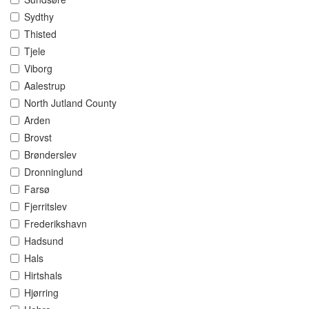
Sydthy
Thisted
Tjele
Viborg
Aalestrup
North Jutland County
Arden
Brovst
Brønderslev
Dronninglund
Farsø
Fjerritslev
Frederikshavn
Hadsund
Hals
Hirtshals
Hjørring