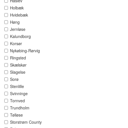
Haslev
Holbæk
Hvidebæk
Høng
Jernløse
Kalundborg
Korsør
Nykøbing-Rørvig
Ringsted
Skælskør
Slagelse
Sorø
Stenlille
Svinninge
Tornved
Trundholm
Tølløse
Storstrøm County