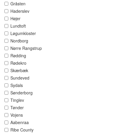
Gråsten
Haderslev
Højer
Lundtoft
Løgumkloster
Nordborg
Nørre Rangstrup
Rødding
Rødekro
Skærbæk
Sundeved
Sydals
Sønderborg
Tinglev
Tønder
Vojens
Aabenraa
Ribe County