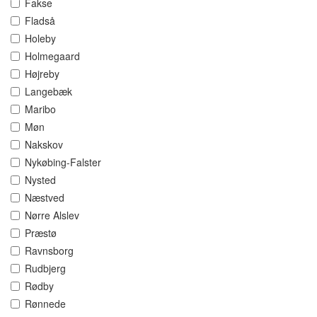
Fakse
Fladså
Holeby
Holmegaard
Højreby
Langebæk
Maribo
Møn
Nakskov
Nykøbing-Falster
Nysted
Næstved
Nørre Alslev
Præstø
Ravnsborg
Rudbjerg
Rødby
Rønnede