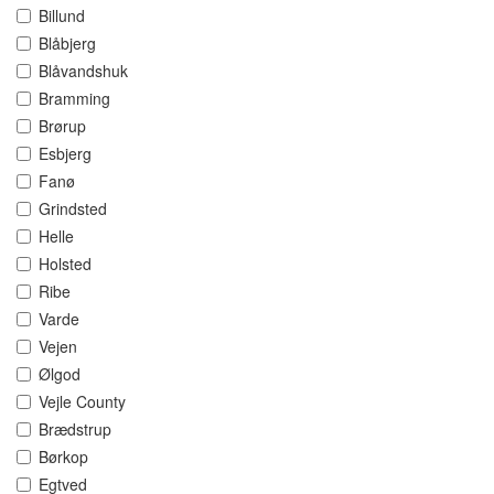
Billund
Blåbjerg
Blåvandshuk
Bramming
Brørup
Esbjerg
Fanø
Grindsted
Helle
Holsted
Ribe
Varde
Vejen
Ølgod
Vejle County
Brædstrup
Børkop
Egtved