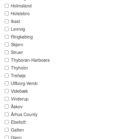
Holmsland
Holstebro
Ikast
Lemvig
Ringkøbing
Skjern
Struer
Thyborøn-Harboøre
Thyholm
Trehøje
Ulfborg-Vemb
Videbæk
Vinderup
Åskov
Århus County
Ebeltoft
Galten
Gjern