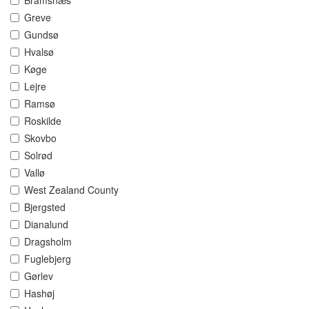
Bramsnæs
Greve
Gundsø
Hvalsø
Køge
Lejre
Ramsø
Roskilde
Skovbo
Solrød
Vallø
West Zealand County
Bjergsted
Dianalund
Dragsholm
Fuglebjerg
Gørlev
Hashøj