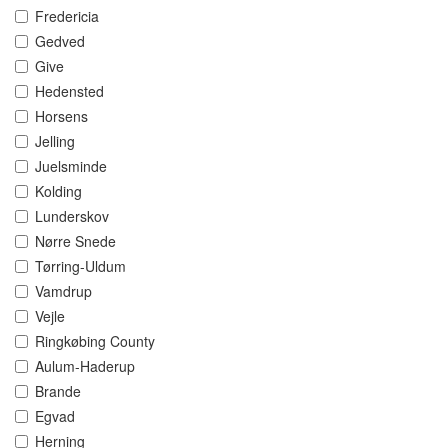
Fredericia
Gedved
Give
Hedensted
Horsens
Jelling
Juelsminde
Kolding
Lunderskov
Nørre Snede
Tørring-Uldum
Vamdrup
Vejle
Ringkøbing County
Aulum-Haderup
Brande
Egvad
Herning