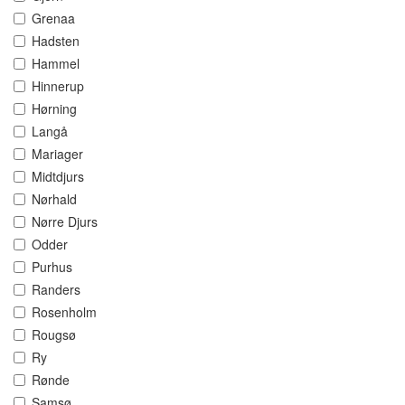
Grenaa
Hadsten
Hammel
Hinnerup
Hørning
Langå
Mariager
Midtdjurs
Nørhald
Nørre Djurs
Odder
Purhus
Randers
Rosenholm
Rougsø
Ry
Rønde
Samsø