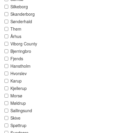
Silkeborg
Skanderborg
Sønderhald
Them
Århus
Viborg County
Bjerringbro
Fjends
Hanstholm
Hvorslev
Karup
Kjellerup
Morsø
Møldrup
Sallingsund
Skive
Spøttrup
Sundsøre