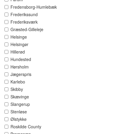
Fredensborg-Humlebæk
Frederikssund
Frederiksværk
Græsted-Gilleleje
Helsinge
Helsingør
Hillerød
Hundested
Hørsholm
Jægerspris
Karlebo
Skibby
Skævinge
Slangerup
Stenløse
Ølstykke
Roskilde County