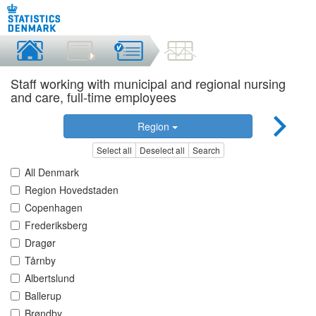
Staff working with municipal and regional nursing
and care, full-time employees
Region
Select all
Deselect all
Search
All Denmark
Region Hovedstaden
Copenhagen
Frederiksberg
Dragør
Tårnby
Albertslund
Ballerup
Brøndby