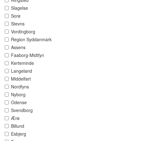
Ringsted
Slagelse
Sorø
Stevns
Vordingborg
Region Syddanmark
Assens
Faaborg-Midtfyn
Kerteminde
Langeland
Middelfart
Nordfyns
Nyborg
Odense
Svendborg
Ærø
Billund
Esbjerg