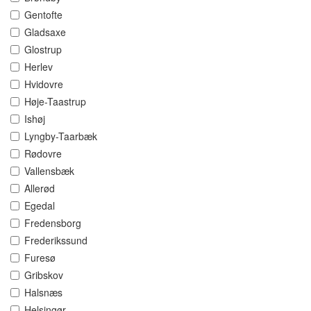
Gentofte
Gladsaxe
Glostrup
Herlev
Hvidovre
Høje-Taastrup
Ishøj
Lyngby-Taarbæk
Rødovre
Vallensbæk
Allerød
Egedal
Fredensborg
Frederikssund
Furesø
Gribskov
Halsnæs
Helsingør