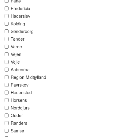
Fanø
Fredericia
Haderslev
Kolding
Sønderborg
Tønder
Varde
Vejen
Vejle
Aabenraa
Region Midtjylland
Favrskov
Hedensted
Horsens
Norddjurs
Odder
Randers
Samsø