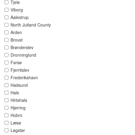
Tjele
Viborg
Aalestrup
North Jutland County
Arden
Brovst
Brønderslev
Dronninglund
Farsø
Fjerritslev
Frederikshavn
Hadsund
Hals
Hirtshals
Hjørring
Hobro
Læsø
Løgstør