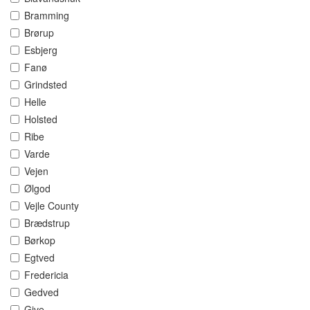
Bramming
Brørup
Esbjerg
Fanø
Grindsted
Helle
Holsted
Ribe
Varde
Vejen
Ølgod
Vejle County
Brædstrup
Børkop
Egtved
Fredericia
Gedved
Give