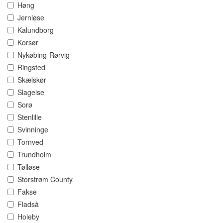
Høng
Jernløse
Kalundborg
Korsør
Nykøbing-Rørvig
Ringsted
Skælskør
Slagelse
Sorø
Stenlille
Svinninge
Tornved
Trundholm
Tølløse
Storstrøm County
Fakse
Fladså
Holeby