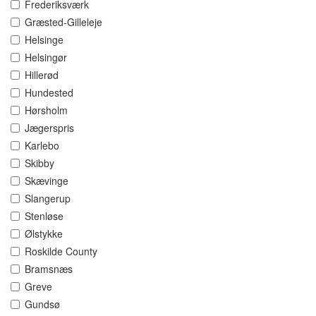
Frederiksværk
Græsted-Gilleleje
Helsinge
Helsingør
Hillerød
Hundested
Hørsholm
Jægerspris
Karlebo
Skibby
Skævinge
Slangerup
Stenløse
Ølstykke
Roskilde County
Bramsnæs
Greve
Gundsø