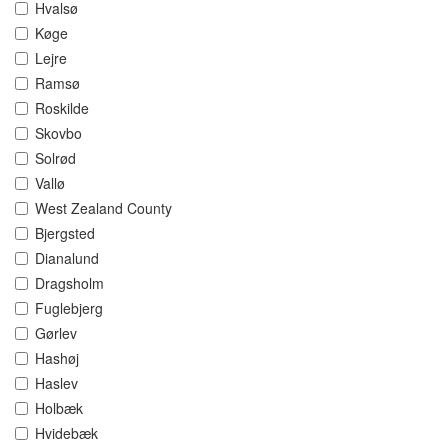
Hvalsø
Køge
Lejre
Ramsø
Roskilde
Skovbo
Solrød
Vallø
West Zealand County
Bjergsted
Dianalund
Dragsholm
Fuglebjerg
Gørlev
Hashøj
Haslev
Holbæk
Hvidebæk