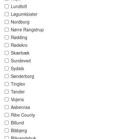
Lundtoft
Løgumkloster
Nordborg
Nørre Rangstrup
Rødding
Rødekro
Skærbæk
Sundeved
Sydals
Sønderborg
Tinglev
Tønder
Vojens
Aabenraa
Ribe County
Billund
Blåbjerg
Blåvandshuk