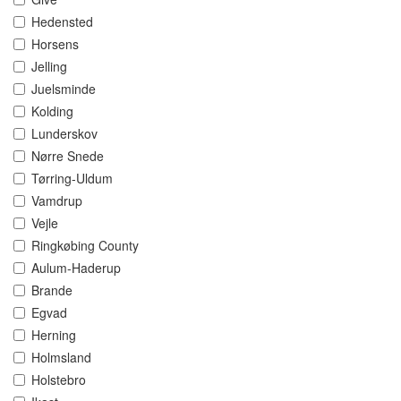
Hedensted
Horsens
Jelling
Juelsminde
Kolding
Lunderskov
Nørre Snede
Tørring-Uldum
Vamdrup
Vejle
Ringkøbing County
Aulum-Haderup
Brande
Egvad
Herning
Holmsland
Holstebro