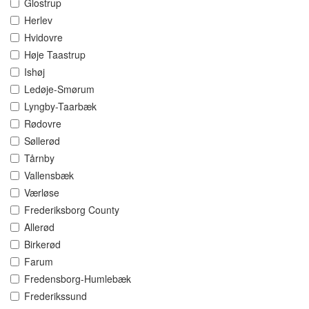
Glostrup
Herlev
Hvidovre
Høje Taastrup
Ishøj
Ledøje-Smørum
Lyngby-Taarbæk
Rødovre
Søllerød
Tårnby
Vallensbæk
Værløse
Frederiksborg County
Allerød
Birkerød
Farum
Fredensborg-Humlebæk
Frederikssund