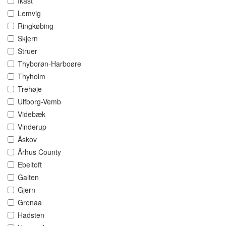
Ikast
Lemvig
Ringkøbing
Skjern
Struer
Thyborøn-Harboøre
Thyholm
Trehøje
Ulfborg-Vemb
Videbæk
Vinderup
Åskov
Århus County
Ebeltoft
Galten
Gjern
Grenaa
Hadsten