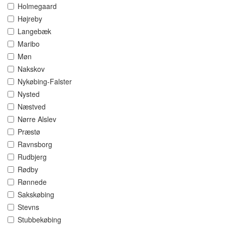
Holmegaard
Højreby
Langebæk
Maribo
Møn
Nakskov
Nykøbing-Falster
Nysted
Næstved
Nørre Alslev
Præstø
Ravnsborg
Rudbjerg
Rødby
Rønnede
Sakskøbing
Stevns
Stubbekøbing