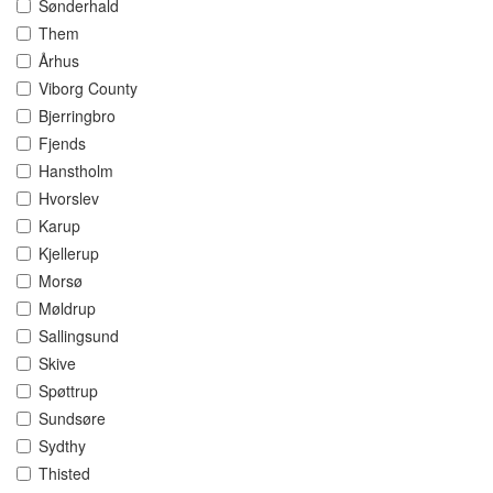
Sønderhald
Them
Århus
Viborg County
Bjerringbro
Fjends
Hanstholm
Hvorslev
Karup
Kjellerup
Morsø
Møldrup
Sallingsund
Skive
Spøttrup
Sundsøre
Sydthy
Thisted