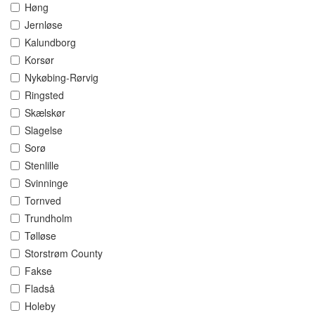
Høng
Jernløse
Kalundborg
Korsør
Nykøbing-Rørvig
Ringsted
Skælskør
Slagelse
Sorø
Stenlille
Svinninge
Tornved
Trundholm
Tølløse
Storstrøm County
Fakse
Fladså
Holeby