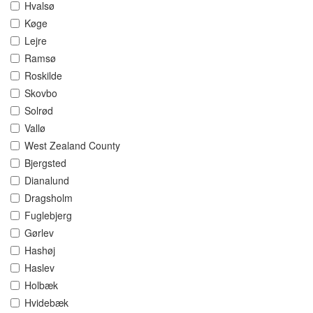
Hvalsø
Køge
Lejre
Ramsø
Roskilde
Skovbo
Solrød
Vallø
West Zealand County
Bjergsted
Dianalund
Dragsholm
Fuglebjerg
Gørlev
Hashøj
Haslev
Holbæk
Hvidebæk