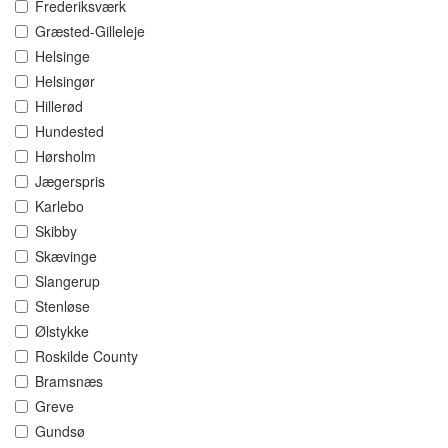
Frederiksværk
Græsted-Gilleleje
Helsinge
Helsingør
Hillerød
Hundested
Hørsholm
Jægerspris
Karlebo
Skibby
Skævinge
Slangerup
Stenløse
Ølstykke
Roskilde County
Bramsnæs
Greve
Gundsø