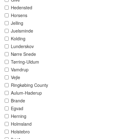
Hedensted
Horsens
Jelling
Juelsminde
Kolding
Lunderskov
Nørre Snede
Tørring-Uldum
Vamdrup
Vejle
Ringkøbing County
Aulum-Haderup
Brande
Egvad
Herning
Holmsland
Holstebro