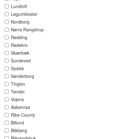
Lundtoft
Løgumkloster
Nordborg
Nørre Rangstrup
Rødding
Rødekro
Skærbæk
Sundeved
Sydals
Sønderborg
Tinglev
Tønder
Vojens
Aabenraa
Ribe County
Billund
Blåbjerg
Blåvandshuk