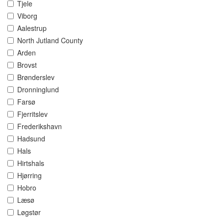
Tjele
Viborg
Aalestrup
North Jutland County
Arden
Brovst
Brønderslev
Dronninglund
Farsø
Fjerritslev
Frederikshavn
Hadsund
Hals
Hirtshals
Hjørring
Hobro
Læsø
Løgstør