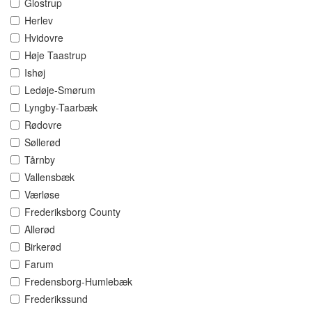
Glostrup
Herlev
Hvidovre
Høje Taastrup
Ishøj
Ledøje-Smørum
Lyngby-Taarbæk
Rødovre
Søllerød
Tårnby
Vallensbæk
Værløse
Frederiksborg County
Allerød
Birkerød
Farum
Fredensborg-Humlebæk
Frederikssund