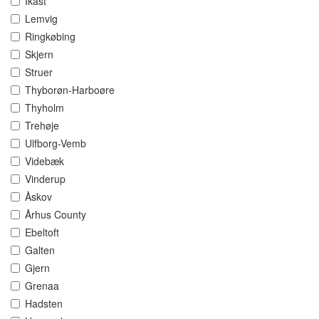
Ikast
Lemvig
Ringkøbing
Skjern
Struer
Thyborøn-Harboøre
Thyholm
Trehøje
Ulfborg-Vemb
Videbæk
Vinderup
Åskov
Århus County
Ebeltoft
Galten
Gjern
Grenaa
Hadsten