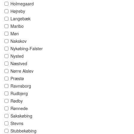
Holmegaard
Højreby
Langebæk
Maribo
Møn
Nakskov
Nykøbing-Falster
Nysted
Næstved
Nørre Alslev
Præstø
Ravnsborg
Rudbjerg
Rødby
Rønnede
Sakskøbing
Stevns
Stubbekøbing