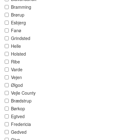
Bramming
Brørup
Esbjerg
Fanø
Grindsted
Helle
Holsted
Ribe
Varde
Vejen
Ølgod
Vejle County
Brædstrup
Børkop
Egtved
Fredericia
Gedved
Give