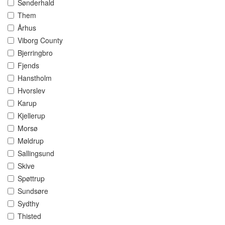
Sønderhald
Them
Århus
Viborg County
Bjerringbro
Fjends
Hanstholm
Hvorslev
Karup
Kjellerup
Morsø
Møldrup
Sallingsund
Skive
Spøttrup
Sundsøre
Sydthy
Thisted