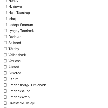
Herlev
Hvidovre
Høje Taastrup
Ishøj
Ledøje-Smørum
Lyngby-Taarbæk
Rødovre
Søllerød
Tårnby
Vallensbæk
Værløse
Allerød
Birkerød
Farum
Fredensborg-Humlebæk
Frederikssund
Frederiksværk
Græsted-Gilleleje