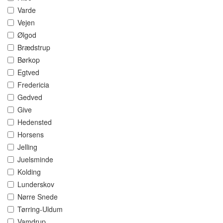
Varde
Vejen
Ølgod
Brædstrup
Børkop
Egtved
Fredericia
Gedved
Give
Hedensted
Horsens
Jelling
Juelsminde
Kolding
Lunderskov
Nørre Snede
Tørring-Uldum
Vamdrup