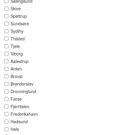
Sallingsund
Skive
Spøttrup
Sundsøre
Sydthy
Thisted
Tjele
Viborg
Aalestrup
Arden
Brovst
Brønderslev
Dronninglund
Farsø
Fjerritslev
Frederikshavn
Hadsund
Hals