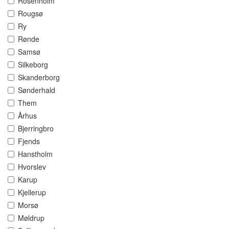
Rosenholm
Rougsø
Ry
Rønde
Samsø
Silkeborg
Skanderborg
Sønderhald
Them
Århus
Bjerringbro
Fjends
Hanstholm
Hvorslev
Karup
Kjellerup
Morsø
Møldrup