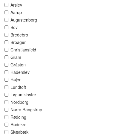
Årslev
Aarup
Augustenborg
Bov
Bredebro
Broager
Christiansfeld
Gram
Gråsten
Haderslev
Højer
Lundtoft
Løgumkloster
Nordborg
Nørre Rangstrup
Rødding
Rødekro
Skærbæk