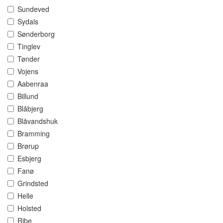
Sundeved
Sydals
Sønderborg
Tinglev
Tønder
Vojens
Aabenraa
Billund
Blåbjerg
Blåvandshuk
Bramming
Brørup
Esbjerg
Fanø
Grindsted
Helle
Holsted
Ribe