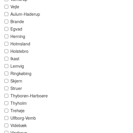
Vejle
Aulum-Haderup
Brande
Egvad
Herning
Holmsland
Holstebro
Ikast
Lemvig
Ringkøbing
Skjern
Struer
Thyborøn-Harboøre
Thyholm
Trehøje
Ulfborg-Vemb
Videbæk
Vinderup