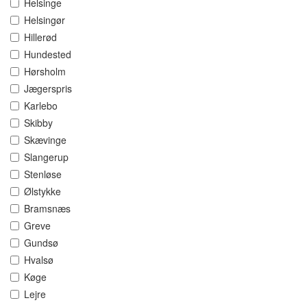
Helsinge
Helsingør
Hillerød
Hundested
Hørsholm
Jægerspris
Karlebo
Skibby
Skævinge
Slangerup
Stenløse
Ølstykke
Bramsnæs
Greve
Gundsø
Hvalsø
Køge
Lejre