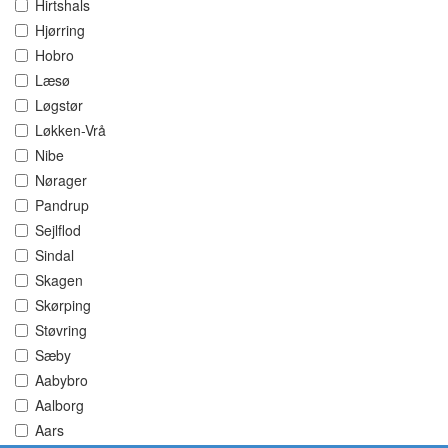
Hirtshals
Hjørring
Hobro
Læsø
Løgstør
Løkken-Vrå
Nibe
Nørager
Pandrup
Sejlflod
Sindal
Skagen
Skørping
Støvring
Sæby
Aabybro
Aalborg
Aars