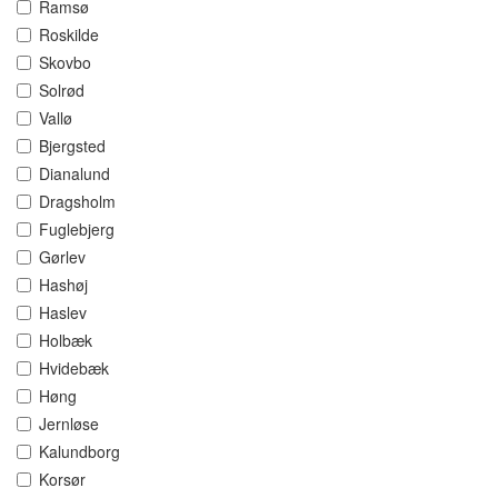
Ramsø
Roskilde
Skovbo
Solrød
Vallø
Bjergsted
Dianalund
Dragsholm
Fuglebjerg
Gørlev
Hashøj
Haslev
Holbæk
Hvidebæk
Høng
Jernløse
Kalundborg
Korsør