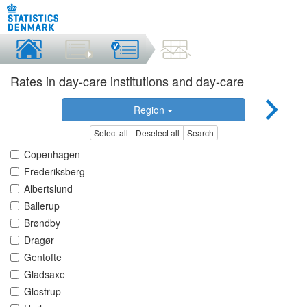
Rates in day-care institutions and day-care
Region
Select all
Deselect all
Search
Copenhagen
Frederiksberg
Albertslund
Ballerup
Brøndby
Dragør
Gentofte
Gladsaxe
Glostrup