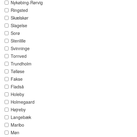
Nykøbing-Rørvig
Ringsted
Skælskør
Slagelse
Sorø
Stenlille
Svinninge
Tornved
Trundholm
Tølløse
Fakse
Fladså
Holeby
Holmegaard
Højreby
Langebæk
Maribo
Møn