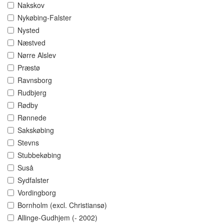
Nakskov
Nykøbing-Falster
Nysted
Næstved
Nørre Alslev
Præstø
Ravnsborg
Rudbjerg
Rødby
Rønnede
Sakskøbing
Stevns
Stubbekøbing
Suså
Sydfalster
Vordingborg
Bornholm (excl. Christiansø)
Allinge-Gudhjem (- 2002)