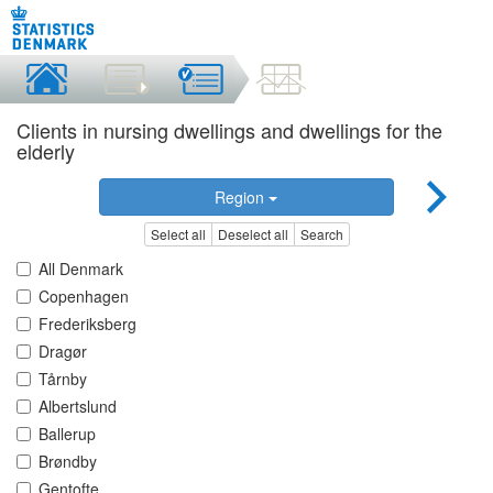
Clients in nursing dwellings and dwellings for the
elderly
Region
Select all
Deselect all
Search
All Denmark
Copenhagen
Frederiksberg
Dragør
Tårnby
Albertslund
Ballerup
Brøndby
Gentofte