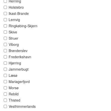
Herning
Holstebro
Ikast-Brande
Lemvig
Ringkøbing-Skjern
Skive
Struer
Viborg
Brønderslev
Frederikshavn
Hjørring
Jammerbugt
Læsø
Mariagerfjord
Morsø
Rebild
Thisted
Vesthimmerlands