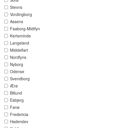
Sorø
Stevns
Vordingborg
Assens
Faaborg-Midtfyn
Kerteminde
Langeland
Middelfart
Nordfyns
Nyborg
Odense
Svendborg
Ærø
Billund
Esbjerg
Fanø
Fredericia
Haderslev