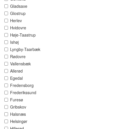
Gladsaxe
Glostrup
Herlev
Hvidovre
Høje-Taastrup
Ishøj
Lyngby-Taarbæk
Rødovre
Vallensbæk
Allerød
Egedal
Fredensborg
Frederikssund
Furesø
Gribskov
Halsnæs
Helsingør
Hillerød