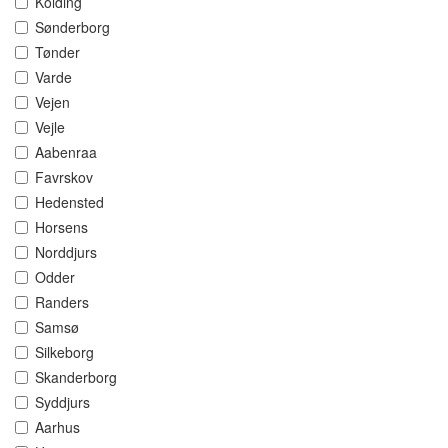
Kolding
Sønderborg
Tønder
Varde
Vejen
Vejle
Aabenraa
Favrskov
Hedensted
Horsens
Norddjurs
Odder
Randers
Samsø
Silkeborg
Skanderborg
Syddjurs
Aarhus