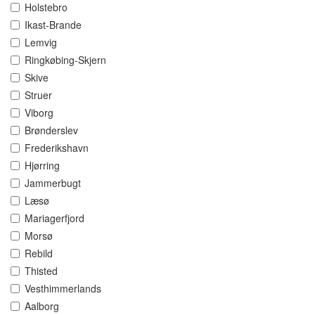
Holstebro
Ikast-Brande
Lemvig
Ringkøbing-Skjern
Skive
Struer
Viborg
Brønderslev
Frederikshavn
Hjørring
Jammerbugt
Læsø
Mariagerfjord
Morsø
Rebild
Thisted
Vesthimmerlands
Aalborg