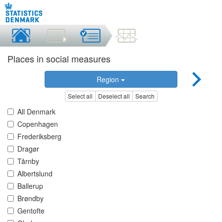
Places in social measures
Region
Select all
Deselect all
Search
All Denmark
Copenhagen
Frederiksberg
Dragør
Tårnby
Albertslund
Ballerup
Brøndby
Gentofte