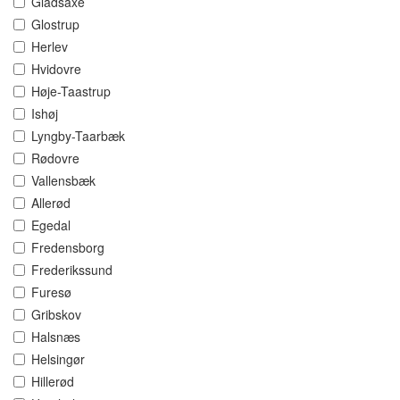
Gladsaxe
Glostrup
Herlev
Hvidovre
Høje-Taastrup
Ishøj
Lyngby-Taarbæk
Rødovre
Vallensbæk
Allerød
Egedal
Fredensborg
Frederikssund
Furesø
Gribskov
Halsnæs
Helsingør
Hillerød