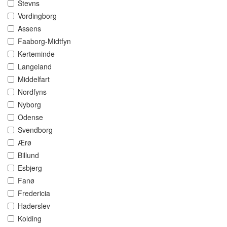
Stevns
Vordingborg
Assens
Faaborg-Midtfyn
Kerteminde
Langeland
Middelfart
Nordfyns
Nyborg
Odense
Svendborg
Ærø
Billund
Esbjerg
Fanø
Fredericia
Haderslev
Kolding