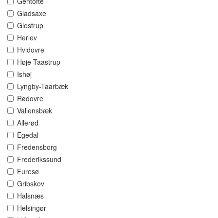
Gentofte
Gladsaxe
Glostrup
Herlev
Hvidovre
Høje-Taastrup
Ishøj
Lyngby-Taarbæk
Rødovre
Vallensbæk
Allerød
Egedal
Fredensborg
Frederikssund
Furesø
Gribskov
Halsnæs
Helsingør