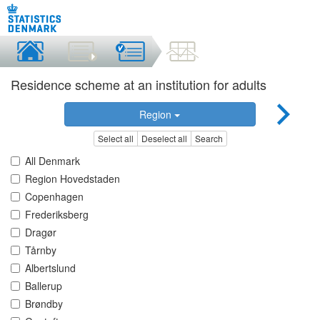
Residence scheme at an institution for adults
Region
Select all
Deselect all
Search
All Denmark
Region Hovedstaden
Copenhagen
Frederiksberg
Dragør
Tårnby
Albertslund
Ballerup
Brøndby