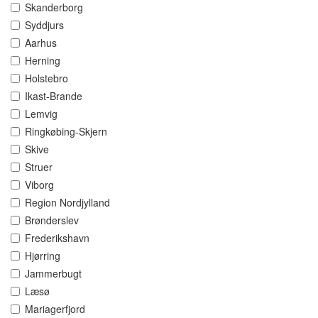
Skanderborg
Syddjurs
Aarhus
Herning
Holstebro
Ikast-Brande
Lemvig
Ringkøbing-Skjern
Skive
Struer
Viborg
Region Nordjylland
Brønderslev
Frederikshavn
Hjørring
Jammerbugt
Læsø
Mariagerfjord