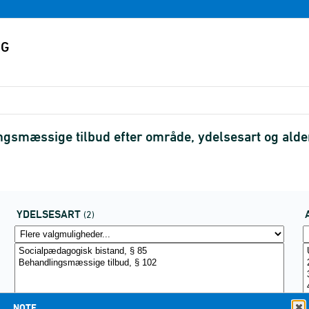
gsmæssige tilbud efter område, ydelsesart og ald
YDELSESART
(2)
NOTE