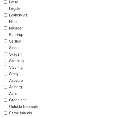
Læsø
Løgstør
Løkken-Vrå
Nibe
Nørager
Pandrup
Sejlflod
Sindal
Skagen
Skørping
Støvring
Sæby
Aabybro
Aalborg
Aars
Greenland
Outside Denmark
Faroe Islands