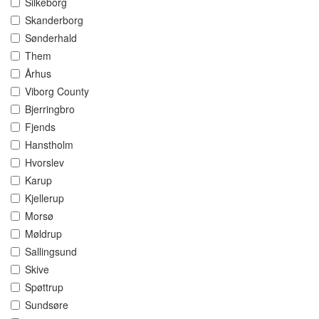
Silkeborg
Skanderborg
Sønderhald
Them
Århus
Viborg County
Bjerringbro
Fjends
Hanstholm
Hvorslev
Karup
Kjellerup
Morsø
Møldrup
Sallingsund
Skive
Spøttrup
Sundsøre