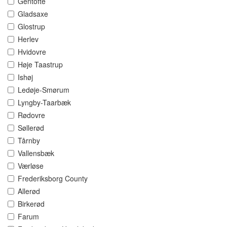
Gentofte
Gladsaxe
Glostrup
Herlev
Hvidovre
Høje Taastrup
Ishøj
Ledøje-Smørum
Lyngby-Taarbæk
Rødovre
Søllerød
Tårnby
Vallensbæk
Værløse
Frederiksborg County
Allerød
Birkerød
Farum