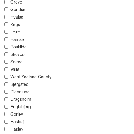
Greve
Gundsø
Hvalsø
Køge
Lejre
Ramsø
Roskilde
Skovbo
Solrød
Vallø
West Zealand County
Bjergsted
Dianalund
Dragsholm
Fuglebjerg
Gørlev
Hashøj
Haslev