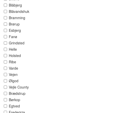
Blåbjerg
Blåvandshuk
Bramming
Brørup
Esbjerg
Fanø
Grindsted
Helle
Holsted
Ribe
Varde
Vejen
Ølgod
Vejle County
Brædstrup
Børkop
Egtved
Fredericia