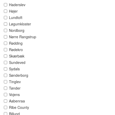
Haderslev
Højer
Lundtoft
Løgumkloster
Nordborg
Nørre Rangstrup
Rødding
Rødekro
Skærbæk
Sundeved
Sydals
Sønderborg
Tinglev
Tønder
Vojens
Aabenraa
Ribe County
Billund