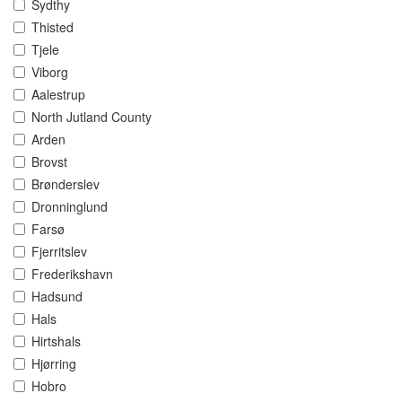
Sydthy
Thisted
Tjele
Viborg
Aalestrup
North Jutland County
Arden
Brovst
Brønderslev
Dronninglund
Farsø
Fjerritslev
Frederikshavn
Hadsund
Hals
Hirtshals
Hjørring
Hobro