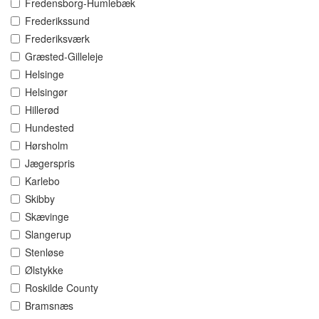
Fredensborg-Humlebæk
Frederikssund
Frederiksværk
Græsted-Gilleleje
Helsinge
Helsingør
Hillerød
Hundested
Hørsholm
Jægerspris
Karlebo
Skibby
Skævinge
Slangerup
Stenløse
Ølstykke
Roskilde County
Bramsnæs