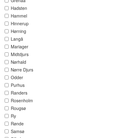
Grenaa
Hadsten
Hammel
Hinnerup
Hørning
Langå
Mariager
Midtdjurs
Nørhald
Nørre Djurs
Odder
Purhus
Randers
Rosenholm
Rougsø
Ry
Rønde
Samsø