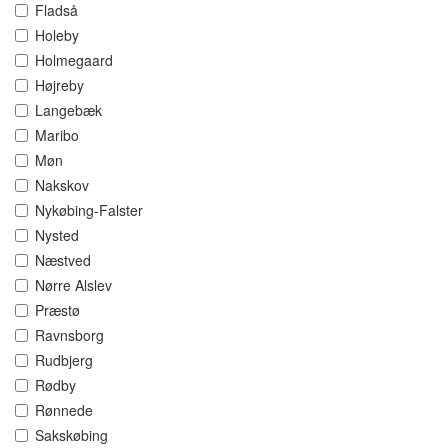
Fladså
Holeby
Holmegaard
Højreby
Langebæk
Maribo
Møn
Nakskov
Nykøbing-Falster
Nysted
Næstved
Nørre Alslev
Præstø
Ravnsborg
Rudbjerg
Rødby
Rønnede
Sakskøbing