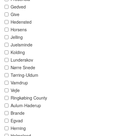
Gedved
Give
Hedensted
Horsens
Jelling
Juelsminde
Kolding
Lunderskov
Nørre Snede
Tørring-Uldum
Vamdrup
Vejle
Ringkøbing County
Aulum-Haderup
Brande
Egvad
Herning
Holmsland