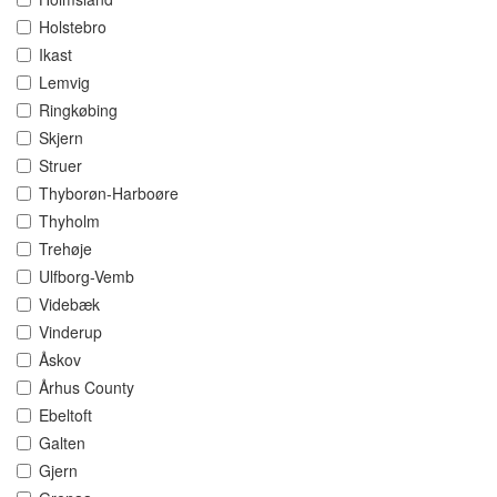
Holstebro
Ikast
Lemvig
Ringkøbing
Skjern
Struer
Thyborøn-Harboøre
Thyholm
Trehøje
Ulfborg-Vemb
Videbæk
Vinderup
Åskov
Århus County
Ebeltoft
Galten
Gjern