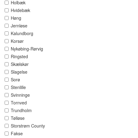
Holbæk
Hvidebæk
Høng
Jernløse
Kalundborg
Korsør
Nykøbing-Rørvig
Ringsted
Skælskør
Slagelse
Sorø
Stenlille
Svinninge
Tornved
Trundholm
Tølløse
Storstrøm County
Fakse