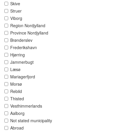
Skive
Struer
Viborg
Region Nordjylland
Province Nordjylland
Brønderslev
Frederikshavn
Hjørring
Jammerbugt
Læsø
Mariagerfjord
Morsø
Rebild
Thisted
Vesthimmerlands
Aalborg
Not stated municipality
Abroad