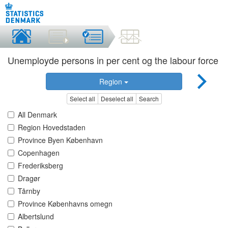
Unemployde persons in per cent og the labour force
Region
Select all
Deselect all
Search
All Denmark
Region Hovedstaden
Province Byen København
Copenhagen
Frederiksberg
Dragør
Tårnby
Province Københavns omegn
Albertslund