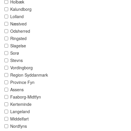
Holbæk
Kalundborg
Lolland
Næstved
Odsherred
Ringsted
Slagelse
Sorø
Stevns
Vordingborg
Region Syddanmark
Province Fyn
Assens
Faaborg-Midtfyn
Kerteminde
Langeland
Middelfart
Nordfyns