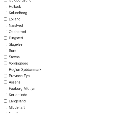
Guldborgsund
Holbæk
Kalundborg
Lolland
Næstved
Odsherred
Ringsted
Slagelse
Sorø
Stevns
Vordingborg
Region Syddanmark
Province Fyn
Assens
Faaborg-Midtfyn
Kerteminde
Langeland
Middelfart