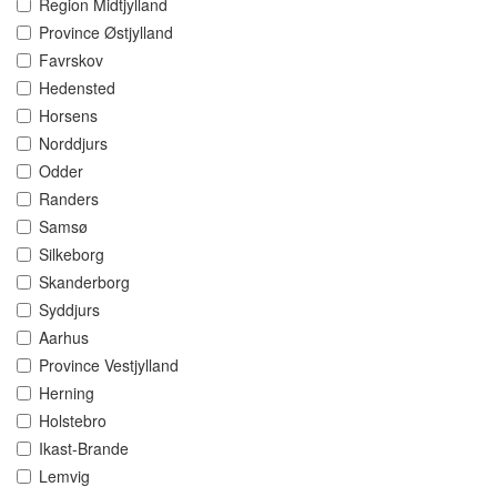
Region Midtjylland
Province Østjylland
Favrskov
Hedensted
Horsens
Norddjurs
Odder
Randers
Samsø
Silkeborg
Skanderborg
Syddjurs
Aarhus
Province Vestjylland
Herning
Holstebro
Ikast-Brande
Lemvig