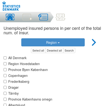
Unemployed insured persons in per cent of the total
num. of insur.
Region
Select all
Deselect all
Search
All Denmark
Region Hovedstaden
Province Byen København
Copenhagen
Frederiksberg
Dragør
Tårnby
Province Københavns omegn
Albertslund