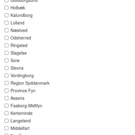
Guldborgsund
Holbæk
Kalundborg
Lolland
Næstved
Odsherred
Ringsted
Slagelse
Sorø
Stevns
Vordingborg
Region Syddanmark
Province Fyn
Assens
Faaborg-Midtfyn
Kerteminde
Langeland
Middelfart