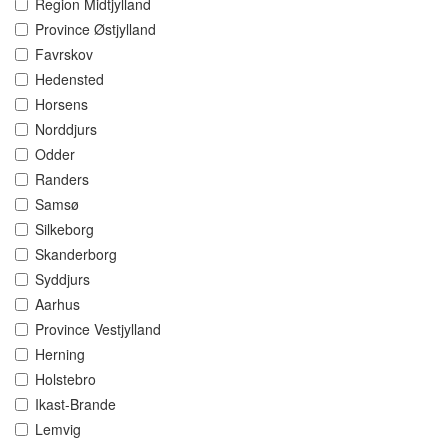
Region Midtjylland
Province Østjylland
Favrskov
Hedensted
Horsens
Norddjurs
Odder
Randers
Samsø
Silkeborg
Skanderborg
Syddjurs
Aarhus
Province Vestjylland
Herning
Holstebro
Ikast-Brande
Lemvig