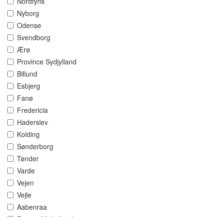
Nordfyns
Nyborg
Odense
Svendborg
Ærø
Province Sydjylland
Billund
Esbjerg
Fanø
Fredericia
Haderslev
Kolding
Sønderborg
Tønder
Varde
Vejen
Vejle
Aabenraa