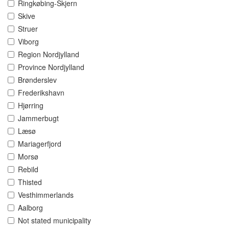
Ringkøbing-Skjern
Skive
Struer
Viborg
Region Nordjylland
Province Nordjylland
Brønderslev
Frederikshavn
Hjørring
Jammerbugt
Læsø
Mariagerfjord
Morsø
Rebild
Thisted
Vesthimmerlands
Aalborg
Not stated municipality