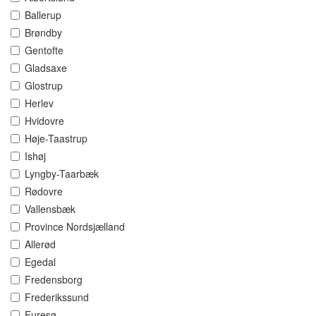
Ballerup
Brøndby
Gentofte
Gladsaxe
Glostrup
Herlev
Hvidovre
Høje-Taastrup
Ishøj
Lyngby-Taarbæk
Rødovre
Vallensbæk
Province Nordsjælland
Allerød
Egedal
Fredensborg
Frederikssund
Furesø