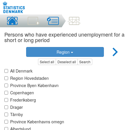
Persons who have experienced unemployment for a
short or long period
Region
Select all
Deselect all
Search
All Denmark
Region Hovedstaden
Province Byen København
Copenhagen
Frederiksberg
Dragør
Tårnby
Province Københavns omegn
Albertslund