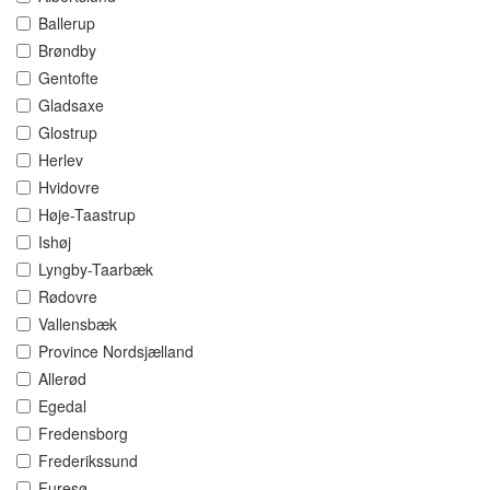
Ballerup
Brøndby
Gentofte
Gladsaxe
Glostrup
Herlev
Hvidovre
Høje-Taastrup
Ishøj
Lyngby-Taarbæk
Rødovre
Vallensbæk
Province Nordsjælland
Allerød
Egedal
Fredensborg
Frederikssund
Furesø