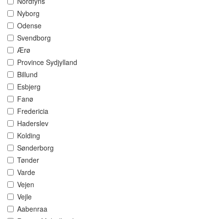
Nordfyns
Nyborg
Odense
Svendborg
Ærø
Province Sydjylland
Billund
Esbjerg
Fanø
Fredericia
Haderslev
Kolding
Sønderborg
Tønder
Varde
Vejen
Vejle
Aabenraa