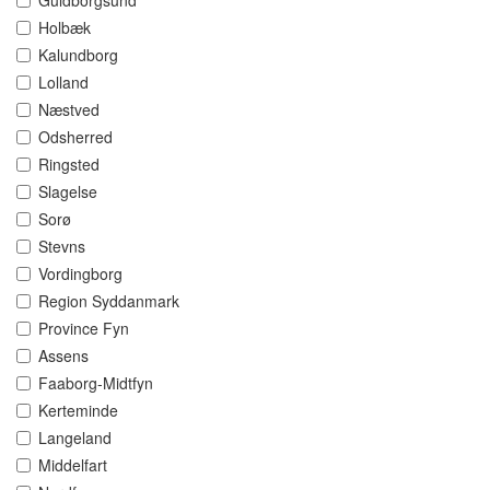
Guldborgsund
Holbæk
Kalundborg
Lolland
Næstved
Odsherred
Ringsted
Slagelse
Sorø
Stevns
Vordingborg
Region Syddanmark
Province Fyn
Assens
Faaborg-Midtfyn
Kerteminde
Langeland
Middelfart