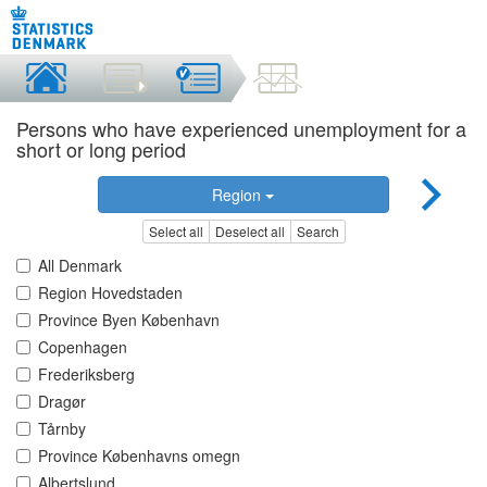
Persons who have experienced unemployment for a
short or long period
Region
Select all
Deselect all
Search
All Denmark
Region Hovedstaden
Province Byen København
Copenhagen
Frederiksberg
Dragør
Tårnby
Province Københavns omegn
Albertslund