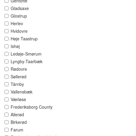
Gentofte
Gladsaxe
Glostrup
Herlev
Hvidovre
Høje Taastrup
Ishøj
Ledøje-Smørum
Lyngby-Taarbæk
Rødovre
Søllerød
Tårnby
Vallensbæk
Værløse
Frederiksborg County
Allerød
Birkerød
Farum