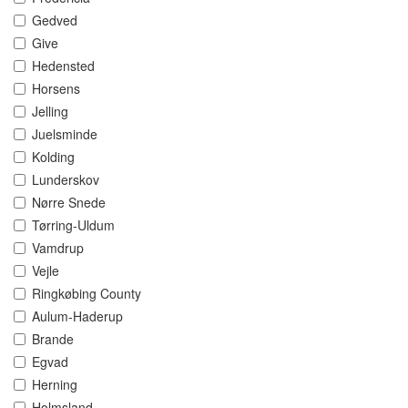
Gedved
Give
Hedensted
Horsens
Jelling
Juelsminde
Kolding
Lunderskov
Nørre Snede
Tørring-Uldum
Vamdrup
Vejle
Ringkøbing County
Aulum-Haderup
Brande
Egvad
Herning
Holmsland