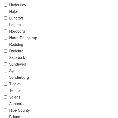
Haderslev
Højer
Lundtoft
Løgumkloster
Nordborg
Nørre Rangstrup
Rødding
Rødekro
Skærbæk
Sundeved
Sydals
Sønderborg
Tinglev
Tønder
Vojens
Aabenraa
Ribe County
Billund