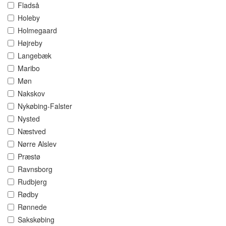
Fladså
Holeby
Holmegaard
Højreby
Langebæk
Maribo
Møn
Nakskov
Nykøbing-Falster
Nysted
Næstved
Nørre Alslev
Præstø
Ravnsborg
Rudbjerg
Rødby
Rønnede
Sakskøbing