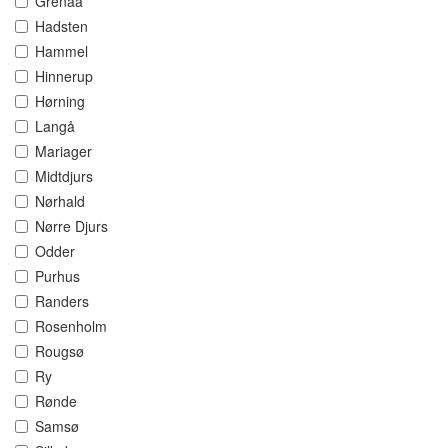
Grenaa
Hadsten
Hammel
Hinnerup
Hørning
Langå
Mariager
Midtdjurs
Nørhald
Nørre Djurs
Odder
Purhus
Randers
Rosenholm
Rougsø
Ry
Rønde
Samsø