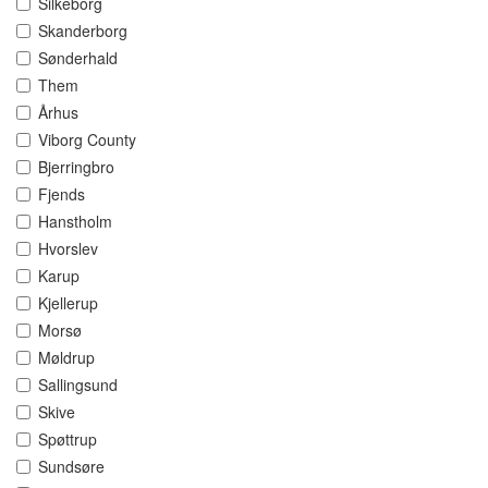
Silkeborg
Skanderborg
Sønderhald
Them
Århus
Viborg County
Bjerringbro
Fjends
Hanstholm
Hvorslev
Karup
Kjellerup
Morsø
Møldrup
Sallingsund
Skive
Spøttrup
Sundsøre