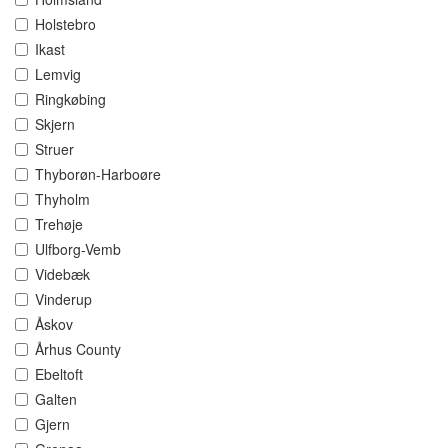
Holstebro
Ikast
Lemvig
Ringkøbing
Skjern
Struer
Thyborøn-Harboøre
Thyholm
Trehøje
Ulfborg-Vemb
Videbæk
Vinderup
Åskov
Århus County
Ebeltoft
Galten
Gjern