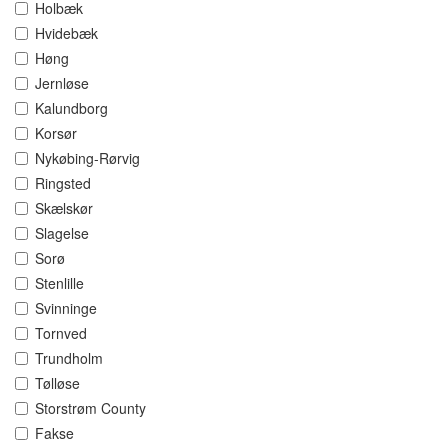
Holbæk
Hvidebæk
Høng
Jernløse
Kalundborg
Korsør
Nykøbing-Rørvig
Ringsted
Skælskør
Slagelse
Sorø
Stenlille
Svinninge
Tornved
Trundholm
Tølløse
Storstrøm County
Fakse