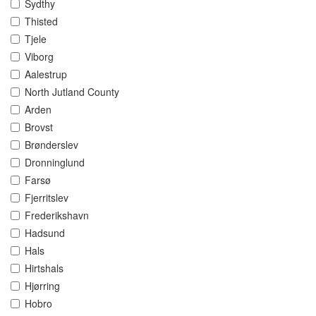
Sydthy
Thisted
Tjele
Viborg
Aalestrup
North Jutland County
Arden
Brovst
Brønderslev
Dronninglund
Farsø
Fjerritslev
Frederikshavn
Hadsund
Hals
Hirtshals
Hjørring
Hobro