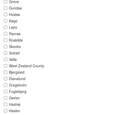
Greve
Gundsø
Hvalsø
Køge
Lejre
Ramsø
Roskilde
Skovbo
Solrød
Vallø
West Zealand County
Bjergsted
Dianalund
Dragsholm
Fuglebjerg
Gørlev
Hashøj
Haslev