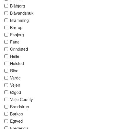
Blåbjerg
Blåvandshuk
Bramming
Brørup
Esbjerg
Fanø
Grindsted
Helle
Holsted
Ribe
Varde
Vejen
Ølgod
Vejle County
Brædstrup
Børkop
Egtved
Fredericia