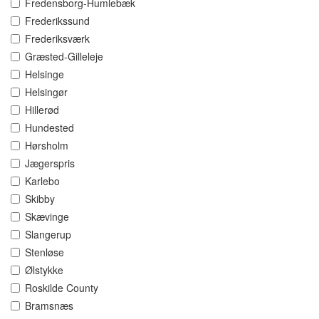
Fredensborg-Humlebæk
Frederikssund
Frederiksværk
Græsted-Gilleleje
Helsinge
Helsingør
Hillerød
Hundested
Hørsholm
Jægerspris
Karlebo
Skibby
Skævinge
Slangerup
Stenløse
Ølstykke
Roskilde County
Bramsnæs