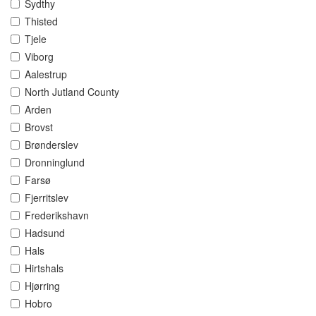
Sydthy
Thisted
Tjele
Viborg
Aalestrup
North Jutland County
Arden
Brovst
Brønderslev
Dronninglund
Farsø
Fjerritslev
Frederikshavn
Hadsund
Hals
Hirtshals
Hjørring
Hobro