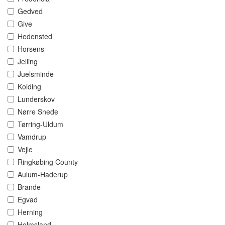
Gedved
Give
Hedensted
Horsens
Jelling
Juelsminde
Kolding
Lunderskov
Nørre Snede
Tørring-Uldum
Vamdrup
Vejle
Ringkøbing County
Aulum-Haderup
Brande
Egvad
Herning
Holmsland