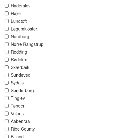
Haderslev
Højer
Lundtoft
Løgumkloster
Nordborg
Nørre Rangstrup
Rødding
Rødekro
Skærbæk
Sundeved
Sydals
Sønderborg
Tinglev
Tønder
Vojens
Aabenraa
Ribe County
Billund