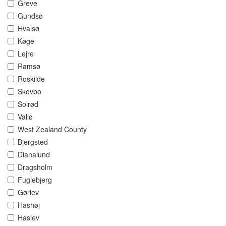
Greve
Gundsø
Hvalsø
Køge
Lejre
Ramsø
Roskilde
Skovbo
Solrød
Vallø
West Zealand County
Bjergsted
Dianalund
Dragsholm
Fuglebjerg
Gørlev
Hashøj
Haslev