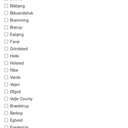
Blåbjerg
Blåvandshuk
Bramming
Brørup
Esbjerg
Fanø
Grindsted
Helle
Holsted
Ribe
Varde
Vejen
Ølgod
Vejle County
Brædstrup
Børkop
Egtved
Fredericia