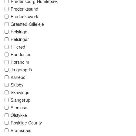
Fredensborg-Humlebæk
Frederikssund
Frederiksværk
Græsted-Gilleleje
Helsinge
Helsingør
Hillerød
Hundested
Hørsholm
Jægerspris
Karlebo
Skibby
Skævinge
Slangerup
Stenløse
Ølstykke
Roskilde County
Bramsnæs