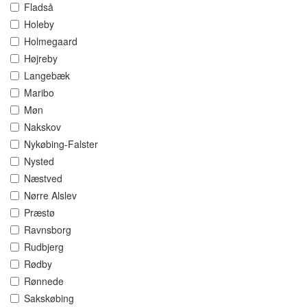
Fladså
Holeby
Holmegaard
Højreby
Langebæk
Maribo
Møn
Nakskov
Nykøbing-Falster
Nysted
Næstved
Nørre Alslev
Præstø
Ravnsborg
Rudbjerg
Rødby
Rønnede
Sakskøbing