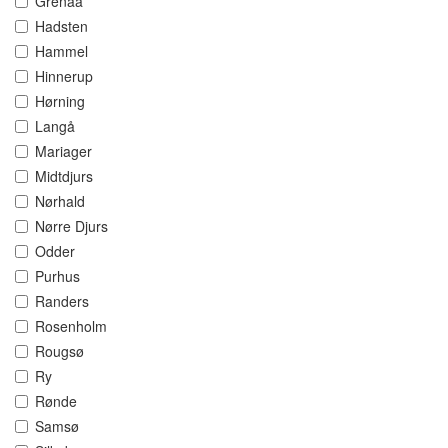
Grenaa
Hadsten
Hammel
Hinnerup
Hørning
Langå
Mariager
Midtdjurs
Nørhald
Nørre Djurs
Odder
Purhus
Randers
Rosenholm
Rougsø
Ry
Rønde
Samsø