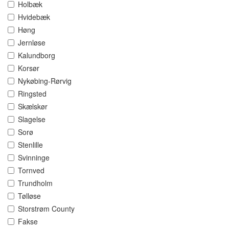
Holbæk
Hvidebæk
Høng
Jernløse
Kalundborg
Korsør
Nykøbing-Rørvig
Ringsted
Skælskør
Slagelse
Sorø
Stenlille
Svinninge
Tornved
Trundholm
Tølløse
Storstrøm County
Fakse