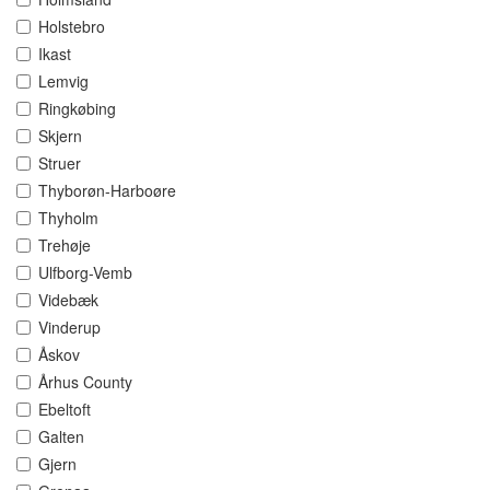
Holstebro
Ikast
Lemvig
Ringkøbing
Skjern
Struer
Thyborøn-Harboøre
Thyholm
Trehøje
Ulfborg-Vemb
Videbæk
Vinderup
Åskov
Århus County
Ebeltoft
Galten
Gjern