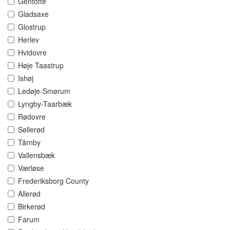
Gentofte
Gladsaxe
Glostrup
Herlev
Hvidovre
Høje Taastrup
Ishøj
Ledøje-Smørum
Lyngby-Taarbæk
Rødovre
Søllerød
Tårnby
Vallensbæk
Værløse
Frederiksborg County
Allerød
Birkerød
Farum