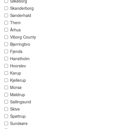
Silkeborg
Skanderborg
Sønderhald
Them
Århus
Viborg County
Bjerringbro
Fjends
Hanstholm
Hvorslev
Karup
Kjellerup
Morsø
Møldrup
Sallingsund
Skive
Spøttrup
Sundsøre