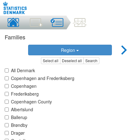
Families
Region
Select all
Deselect all
Search
All Denmark
Copenhagen and Frederiksberg
Copenhagen
Frederiksberg
Copenhagen County
Albertslund
Ballerup
Brøndby
Dragør