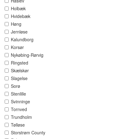
Haslev
Holbæk
Hvidebæk
Høng
Jernløse
Kalundborg
Korsør
Nykøbing-Rørvig
Ringsted
Skælskør
Slagelse
Sorø
Stenlille
Svinninge
Tornved
Trundholm
Tølløse
Storstrøm County