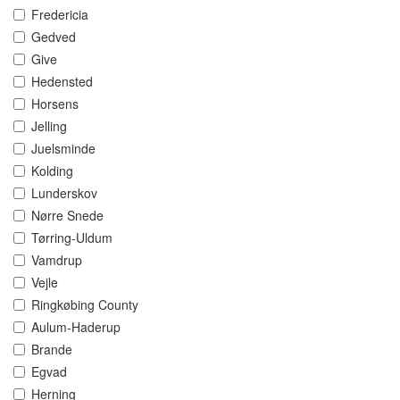
Fredericia
Gedved
Give
Hedensted
Horsens
Jelling
Juelsminde
Kolding
Lunderskov
Nørre Snede
Tørring-Uldum
Vamdrup
Vejle
Ringkøbing County
Aulum-Haderup
Brande
Egvad
Herning