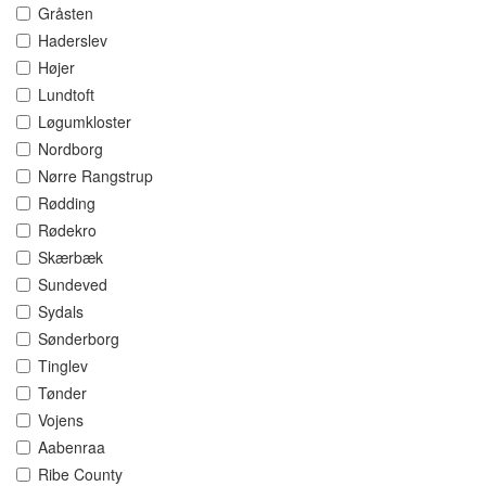
Gråsten
Haderslev
Højer
Lundtoft
Løgumkloster
Nordborg
Nørre Rangstrup
Rødding
Rødekro
Skærbæk
Sundeved
Sydals
Sønderborg
Tinglev
Tønder
Vojens
Aabenraa
Ribe County