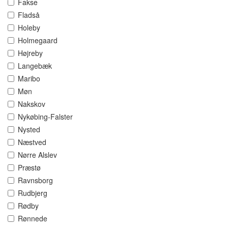
Fakse
Fladså
Holeby
Holmegaard
Højreby
Langebæk
Maribo
Møn
Nakskov
Nykøbing-Falster
Nysted
Næstved
Nørre Alslev
Præstø
Ravnsborg
Rudbjerg
Rødby
Rønnede