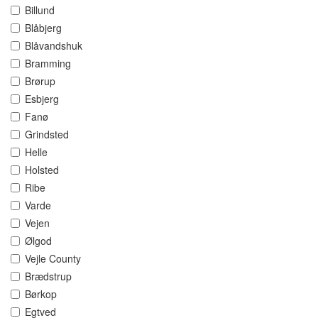
Billund
Blåbjerg
Blåvandshuk
Bramming
Brørup
Esbjerg
Fanø
Grindsted
Helle
Holsted
Ribe
Varde
Vejen
Ølgod
Vejle County
Brædstrup
Børkop
Egtved