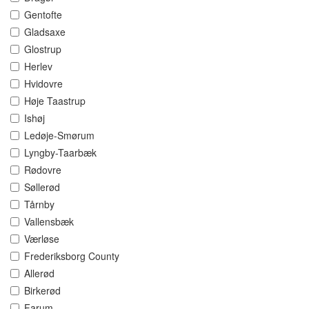
Gentofte
Gladsaxe
Glostrup
Herlev
Hvidovre
Høje Taastrup
Ishøj
Ledøje-Smørum
Lyngby-Taarbæk
Rødovre
Søllerød
Tårnby
Vallensbæk
Værløse
Frederiksborg County
Allerød
Birkerød
Farum