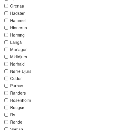
Grenaa
Hadsten
Hammel
Hinnerup
Hørning
Langå
Mariager
Midtdjurs
Nørhald
Nørre Djurs
Odder
Purhus
Randers
Rosenholm
Rougsø
Ry
Rønde
Samsø