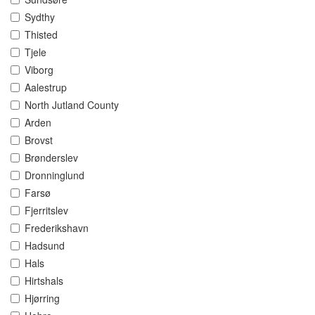
Sydthy
Thisted
Tjele
Viborg
Aalestrup
North Jutland County
Arden
Brovst
Brønderslev
Dronninglund
Farsø
Fjerritslev
Frederikshavn
Hadsund
Hals
Hirtshals
Hjørring