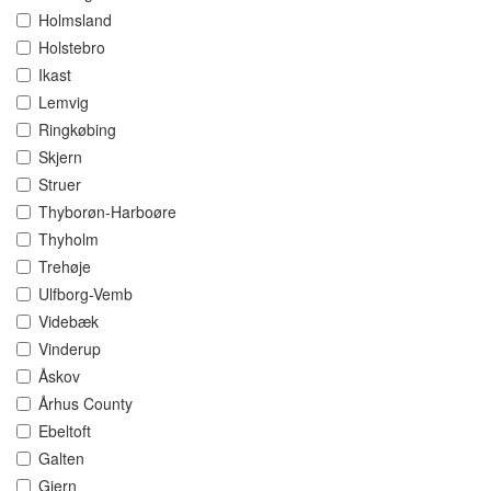
Holmsland
Holstebro
Ikast
Lemvig
Ringkøbing
Skjern
Struer
Thyborøn-Harboøre
Thyholm
Trehøje
Ulfborg-Vemb
Videbæk
Vinderup
Åskov
Århus County
Ebeltoft
Galten
Gjern