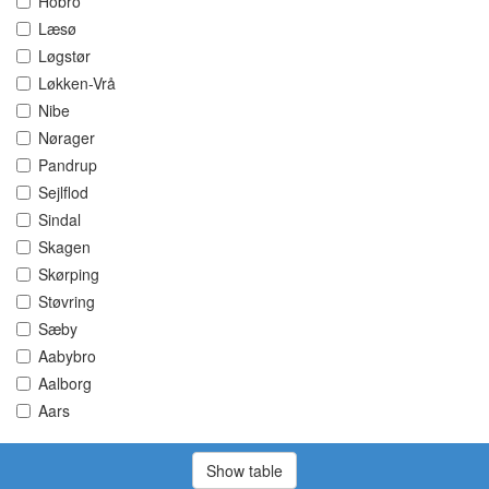
Hobro
Læsø
Løgstør
Løkken-Vrå
Nibe
Nørager
Pandrup
Sejlflod
Sindal
Skagen
Skørping
Støvring
Sæby
Aabybro
Aalborg
Aars
Show table