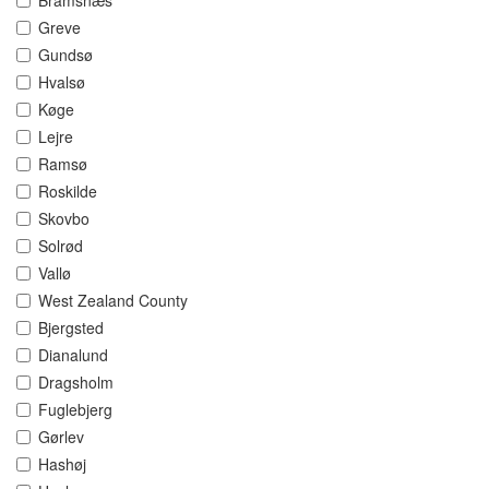
Bramsnæs
Greve
Gundsø
Hvalsø
Køge
Lejre
Ramsø
Roskilde
Skovbo
Solrød
Vallø
West Zealand County
Bjergsted
Dianalund
Dragsholm
Fuglebjerg
Gørlev
Hashøj