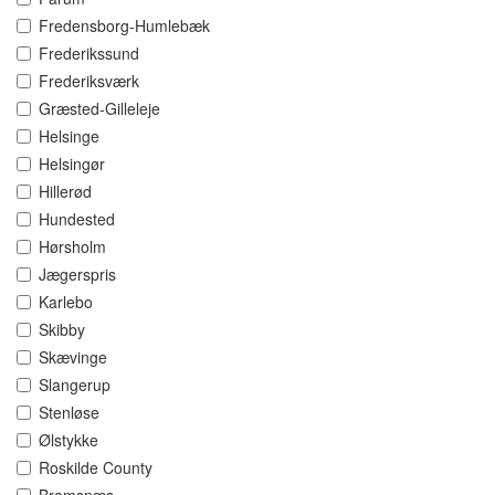
Fredensborg-Humlebæk
Frederikssund
Frederiksværk
Græsted-Gilleleje
Helsinge
Helsingør
Hillerød
Hundested
Hørsholm
Jægerspris
Karlebo
Skibby
Skævinge
Slangerup
Stenløse
Ølstykke
Roskilde County