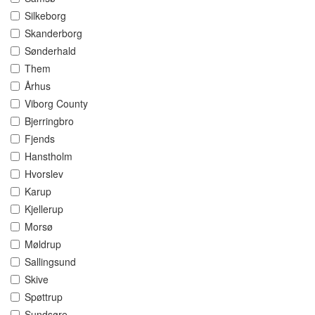
Silkeborg
Skanderborg
Sønderhald
Them
Århus
Viborg County
Bjerringbro
Fjends
Hanstholm
Hvorslev
Karup
Kjellerup
Morsø
Møldrup
Sallingsund
Skive
Spøttrup
Sundsøre