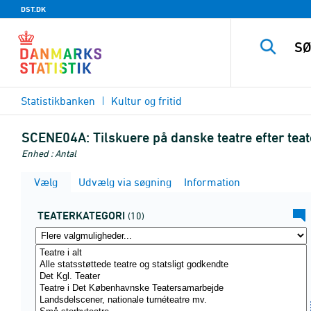
DST.DK
Statistikbanken
Kultur og fritid
SCENE04A:
Tilskuere på danske teatre efter te
Enhed : Antal
Vælg
Udvælg via søgning
Information
TEATERKATEGORI
(10)