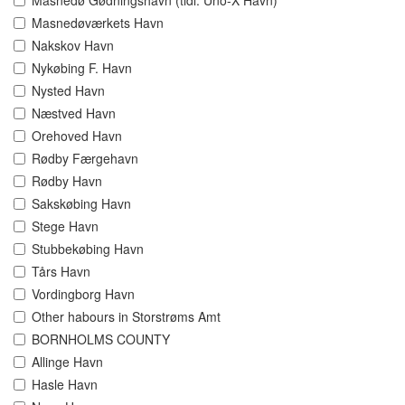
Masnedø Gødningshavn (tidl. Uno-X Havn)
Masnedøværkets Havn
Nakskov Havn
Nykøbing F. Havn
Nysted Havn
Næstved Havn
Orehoved Havn
Rødby Færgehavn
Rødby Havn
Sakskøbing Havn
Stege Havn
Stubbekøbing Havn
Tårs Havn
Vordingborg Havn
Other habours in Storstrøms Amt
BORNHOLMS COUNTY
Allinge Havn
Hasle Havn