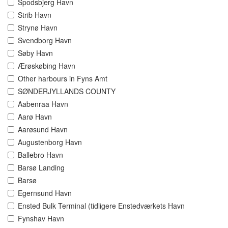
Spodsbjerg Havn
Strib Havn
Strynø Havn
Svendborg Havn
Søby Havn
Ærøskøbing Havn
Other harbours in Fyns Amt
SØNDERJYLLANDS COUNTY
Aabenraa Havn
Aarø Havn
Aarøsund Havn
Augustenborg Havn
Ballebro Havn
Barsø Landing
Barsø
Egernsund Havn
Ensted Bulk Terminal (tidligere Enstedværkets Havn
Fynshav Havn