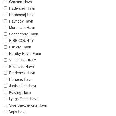
Gråsten Havn
Haderslev Havn
Hardeshøj Havn
Havneby Havn
Mommark Havn
Sønderborg Havn
RIBE COUNTY
Esbjerg Havn
Nordby Havn, Fanø
VEJLE COUNTY
Endelave Havn
Fredericia Havn
Horsens Havn
Juelsminde Havn
Kolding Havn
Lyngs Odde Havn
Skærbækværkets Havn
Vejle Havn