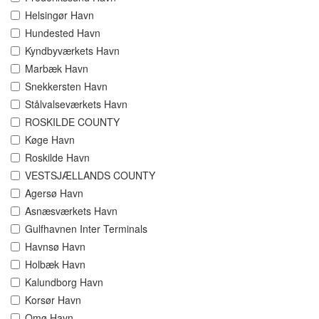
Helsingør Havn
Hundested Havn
Kyndbyværkets Havn
Marbæk Havn
Snekkersten Havn
Stålvalseværkets Havn
ROSKILDE COUNTY
Køge Havn
Roskilde Havn
VESTSJÆLLANDS COUNTY
Agersø Havn
Asnæsværkets Havn
Gulfhavnen Inter Terminals
Havnsø Havn
Holbæk Havn
Kalundborg Havn
Korsør Havn
Omø Havn