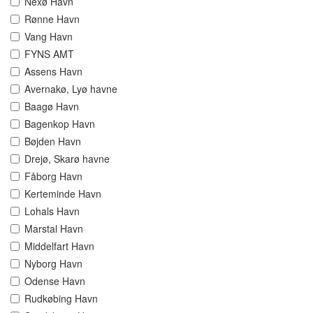
Nexø Havn
Rønne Havn
Vang Havn
FYNS AMT
Assens Havn
Avernakø, Lyø havne
Baagø Havn
Bagenkop Havn
Bøjden Havn
Drejø, Skarø havne
Fåborg Havn
Kerteminde Havn
Lohals Havn
Marstal Havn
Middelfart Havn
Nyborg Havn
Odense Havn
Rudkøbing Havn