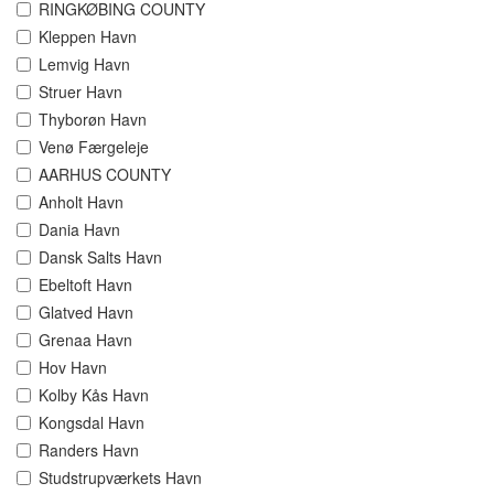
RINGKØBING COUNTY
Kleppen Havn
Lemvig Havn
Struer Havn
Thyborøn Havn
Venø Færgeleje
AARHUS COUNTY
Anholt Havn
Dania Havn
Dansk Salts Havn
Ebeltoft Havn
Glatved Havn
Grenaa Havn
Hov Havn
Kolby Kås Havn
Kongsdal Havn
Randers Havn
Studstrupværkets Havn