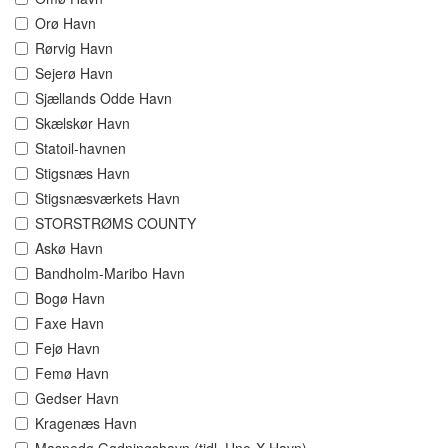
Orø Havn
Rørvig Havn
Sejerø Havn
Sjællands Odde Havn
Skælskør Havn
Statoil-havnen
Stigsnæs Havn
Stigsnæsværkets Havn
STORSTRØMS COUNTY
Askø Havn
Bandholm-Maribo Havn
Bogø Havn
Faxe Havn
Fejø Havn
Femø Havn
Gedser Havn
Kragenæs Havn