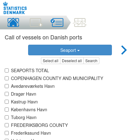
Call of vessels on Danish ports
Seaport
Select all
Deselect all
Search
SEAPORTS TOTAL
COPENHAGEN COUNTY AND MUNICIPALITY
Avedøreværkets Havn
Dragør Havn
Kastrup Havn
Københavns Havn
Tuborg Havn
FREDERIKSBORG COUNTY
Frederikssund Havn