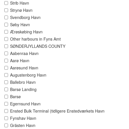
Strib Havn
Strynø Havn
Svendborg Havn
Søby Havn
Ærøskøbing Havn
Other harbours in Fyns Amt
SØNDERJYLLANDS COUNTY
Aabenraa Havn
Aarø Havn
Aarøsund Havn
Augustenborg Havn
Ballebro Havn
Barsø Landing
Barsø
Egernsund Havn
Ensted Bulk Terminal (tidligere Enstedværkets Havn
Fynshav Havn
Gråsten Havn