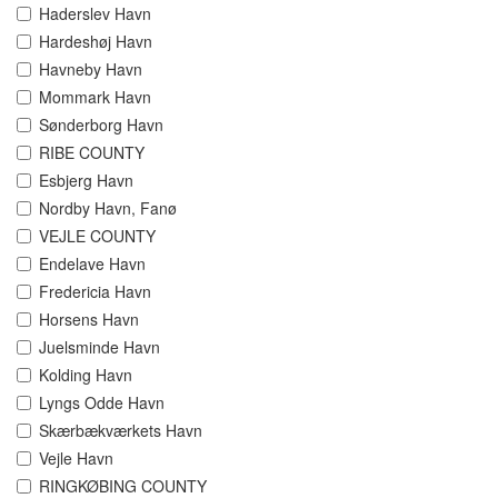
Haderslev Havn
Hardeshøj Havn
Havneby Havn
Mommark Havn
Sønderborg Havn
RIBE COUNTY
Esbjerg Havn
Nordby Havn, Fanø
VEJLE COUNTY
Endelave Havn
Fredericia Havn
Horsens Havn
Juelsminde Havn
Kolding Havn
Lyngs Odde Havn
Skærbækværkets Havn
Vejle Havn
RINGKØBING COUNTY