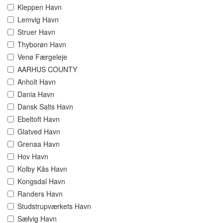
Kleppen Havn
Lemvig Havn
Struer Havn
Thyborøn Havn
Venø Færgeleje
AARHUS COUNTY
Anholt Havn
Dania Havn
Dansk Salts Havn
Ebeltoft Havn
Glatved Havn
Grenaa Havn
Hov Havn
Kolby Kås Havn
Kongsdal Havn
Randers Havn
Studstrupværkets Havn
Sælvig Havn