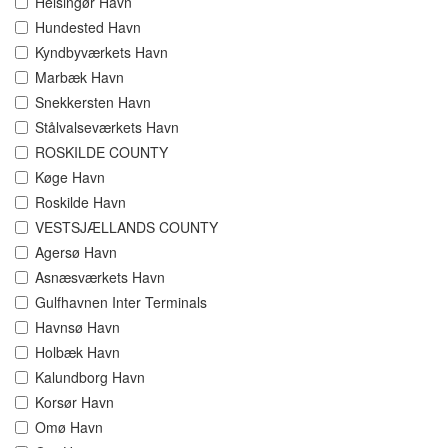
Helsingør Havn
Hundested Havn
Kyndbyværkets Havn
Marbæk Havn
Snekkersten Havn
Stålvalseværkets Havn
ROSKILDE COUNTY
Køge Havn
Roskilde Havn
VESTSJÆLLANDS COUNTY
Agersø Havn
Asnæsværkets Havn
Gulfhavnen Inter Terminals
Havnsø Havn
Holbæk Havn
Kalundborg Havn
Korsør Havn
Omø Havn