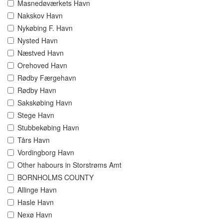
Masnedøværkets Havn
Nakskov Havn
Nykøbing F. Havn
Nysted Havn
Næstved Havn
Orehoved Havn
Rødby Færgehavn
Rødby Havn
Sakskøbing Havn
Stege Havn
Stubbekøbing Havn
Tårs Havn
Vordingborg Havn
Other habours in Storstrøms Amt
BORNHOLMS COUNTY
Allinge Havn
Hasle Havn
Nexø Havn