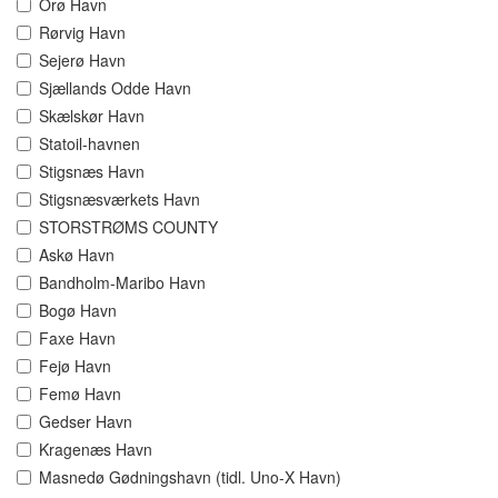
Orø Havn
Rørvig Havn
Sejerø Havn
Sjællands Odde Havn
Skælskør Havn
Statoil-havnen
Stigsnæs Havn
Stigsnæsværkets Havn
STORSTRØMS COUNTY
Askø Havn
Bandholm-Maribo Havn
Bogø Havn
Faxe Havn
Fejø Havn
Femø Havn
Gedser Havn
Kragenæs Havn
Masnedø Gødningshavn (tidl. Uno-X Havn)