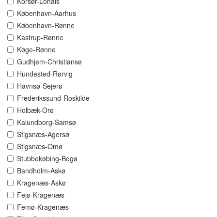
Korsør-Lohals
København-Aarhus
København-Rønne
Kastrup-Rønne
Køge-Rønne
Gudhjem-Christiansø
Hundested-Rørvig
Havnsø-Sejerø
Frederikssund-Roskilde
Holbæk-Orø
Kalundborg-Samsø
Stigsnæs-Agersø
Stigsnæs-Omø
Stubbekøbing-Bogø
Bandholm-Askø
Kragenæs-Askø
Fejø-Kragenæs
Femø-Kragenæs