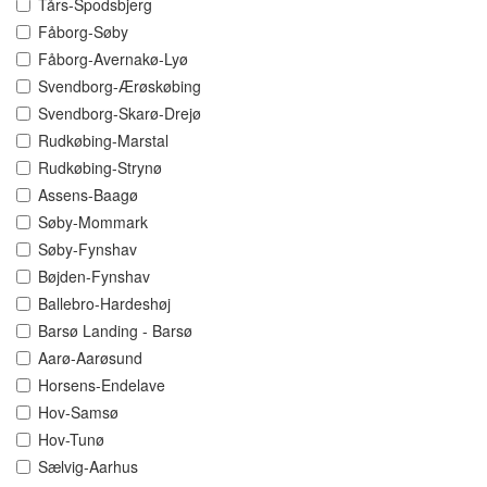
Tårs-Spodsbjerg
Fåborg-Søby
Fåborg-Avernakø-Lyø
Svendborg-Ærøskøbing
Svendborg-Skarø-Drejø
Rudkøbing-Marstal
Rudkøbing-Strynø
Assens-Baagø
Søby-Mommark
Søby-Fynshav
Bøjden-Fynshav
Ballebro-Hardeshøj
Barsø Landing - Barsø
Aarø-Aarøsund
Horsens-Endelave
Hov-Samsø
Hov-Tunø
Sælvig-Aarhus