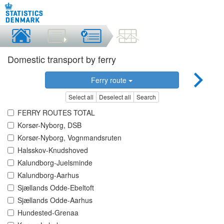
Domestic transport by ferry
Ferry route
Select all
Deselect all
Search
FERRY ROUTES TOTAL
Korsør-Nyborg, DSB
Korsør-Nyborg, Vognmandsruten
Halsskov-Knudshoved
Kalundborg-Juelsminde
Kalundborg-Aarhus
Sjællands Odde-Ebeltoft
Sjællands Odde-Aarhus
Hundested-Grenaa