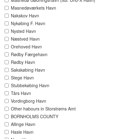
Masnedø Gødningshavn (tidl. Uno-X Havn)
Masnedøværkets Havn
Nakskov Havn
Nykøbing F. Havn
Nysted Havn
Næstved Havn
Orehoved Havn
Rødby Færgehavn
Rødby Havn
Sakskøbing Havn
Stege Havn
Stubbekøbing Havn
Tårs Havn
Vordingborg Havn
Other habours in Storstrøms Amt
BORNHOLMS COUNTY
Allinge Havn
Hasle Havn