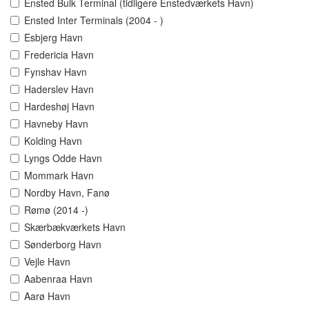
Ensted Bulk Terminal (tidligere Enstedværkets Havn)
Ensted Inter Terminals (2004 - )
Esbjerg Havn
Fredericia Havn
Fynshav Havn
Haderslev Havn
Hardeshøj Havn
Havneby Havn
Kolding Havn
Lyngs Odde Havn
Mommark Havn
Nordby Havn, Fanø
Rømø (2014 -)
Skærbækværkets Havn
Sønderborg Havn
Vejle Havn
Aabenraa Havn
Aarø Havn