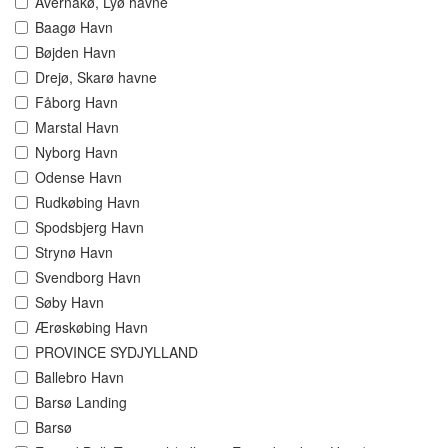
Avernakø, Lyø havne
Baagø Havn
Bøjden Havn
Drejø, Skarø havne
Fåborg Havn
Marstal Havn
Nyborg Havn
Odense Havn
Rudkøbing Havn
Spodsbjerg Havn
Strynø Havn
Svendborg Havn
Søby Havn
Ærøskøbing Havn
PROVINCE SYDJYLLAND
Ballebro Havn
Barsø Landing
Barsø