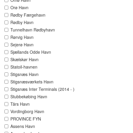
Omø Havn
Orø Havn
Rødby Færgehavn
Rødby Havn
Tunnelhavn Rødbyhavn
Rørvig Havn
Sejerø Havn
Sjællands Odde Havn
Skælskør Havn
Statoil-havnen
Stigsnæs Havn
Stigsnæsværkets Havn
Stigsnæs Inter Terminals (2014 - )
Stubbekøbing Havn
Tårs Havn
Vordingborg Havn
PROVINCE FYN
Assens Havn