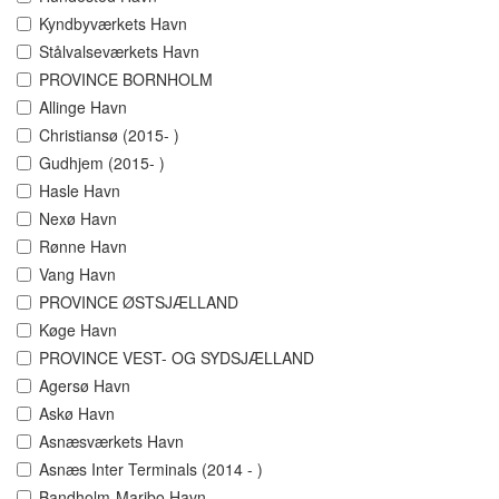
Kyndbyværkets Havn
Stålvalseværkets Havn
PROVINCE BORNHOLM
Allinge Havn
Christiansø (2015- )
Gudhjem (2015- )
Hasle Havn
Nexø Havn
Rønne Havn
Vang Havn
PROVINCE ØSTSJÆLLAND
Køge Havn
PROVINCE VEST- OG SYDSJÆLLAND
Agersø Havn
Askø Havn
Asnæsværkets Havn
Asnæs Inter Terminals (2014 - )
Bandholm-Maribo Havn