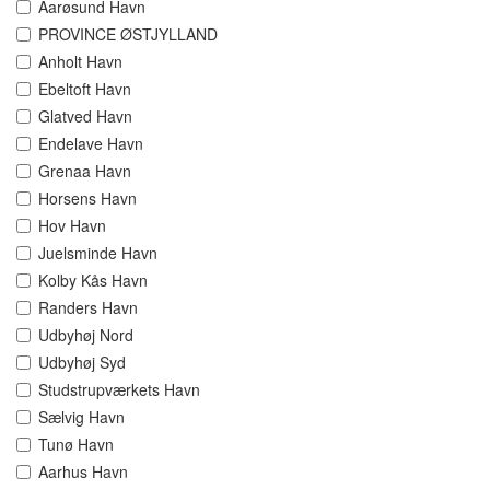
Aarøsund Havn
PROVINCE ØSTJYLLAND
Anholt Havn
Ebeltoft Havn
Glatved Havn
Endelave Havn
Grenaa Havn
Horsens Havn
Hov Havn
Juelsminde Havn
Kolby Kås Havn
Randers Havn
Udbyhøj Nord
Udbyhøj Syd
Studstrupværkets Havn
Sælvig Havn
Tunø Havn
Aarhus Havn