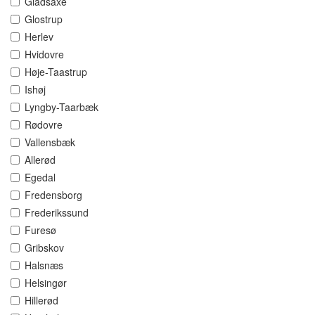
Gladsaxe
Glostrup
Herlev
Hvidovre
Høje-Taastrup
Ishøj
Lyngby-Taarbæk
Rødovre
Vallensbæk
Allerød
Egedal
Fredensborg
Frederikssund
Furesø
Gribskov
Halsnæs
Helsingør
Hillerød