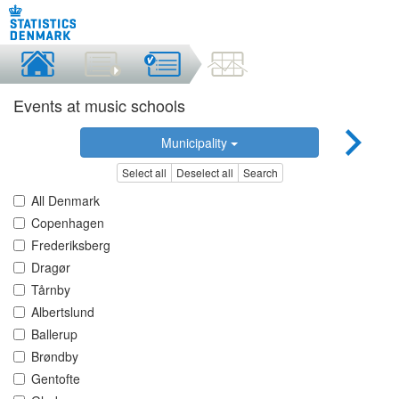
Events at music schools
Municipality
Select all
Deselect all
Search
All Denmark
Copenhagen
Frederiksberg
Dragør
Tårnby
Albertslund
Ballerup
Brøndby
Gentofte