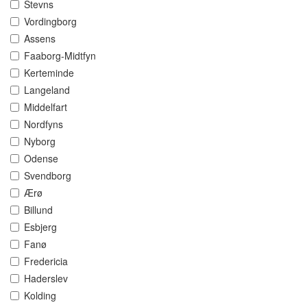
Stevns
Vordingborg
Assens
Faaborg-Midtfyn
Kerteminde
Langeland
Middelfart
Nordfyns
Nyborg
Odense
Svendborg
Ærø
Billund
Esbjerg
Fanø
Fredericia
Haderslev
Kolding