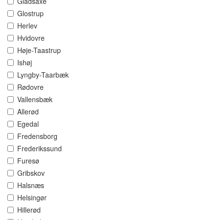
Gladsaxe
Glostrup
Herlev
Hvidovre
Høje-Taastrup
Ishøj
Lyngby-Taarbæk
Rødovre
Vallensbæk
Allerød
Egedal
Fredensborg
Frederikssund
Furesø
Gribskov
Halsnæs
Helsingør
Hillerød