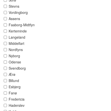
Sorø
Stevns
Vordingborg
Assens
Faaborg-Midtfyn
Kerteminde
Langeland
Middelfart
Nordfyns
Nyborg
Odense
Svendborg
Ærø
Billund
Esbjerg
Fanø
Fredericia
Haderslev