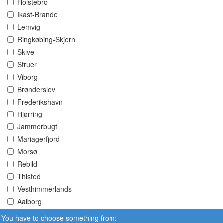
Holstebro
Ikast-Brande
Lemvig
Ringkøbing-Skjern
Skive
Struer
Viborg
Brønderslev
Frederikshavn
Hjørring
Jammerbugt
Mariagerfjord
Morsø
Rebild
Thisted
Vesthimmerlands
Aalborg
You have to choose something from: