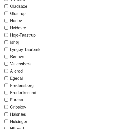
Gladsaxe
Glostrup
Herlev
Hvidovre
Høje-Taastrup
Ishøj
Lyngby-Taarbæk
Rødovre
Vallensbæk
Allerød
Egedal
Fredensborg
Frederikssund
Furesø
Gribskov
Halsnæs
Helsingør
Hillerød