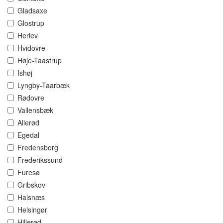
Gladsaxe
Glostrup
Herlev
Hvidovre
Høje-Taastrup
Ishøj
Lyngby-Taarbæk
Rødovre
Vallensbæk
Allerød
Egedal
Fredensborg
Frederikssund
Furesø
Gribskov
Halsnæs
Helsingør
Hillerød