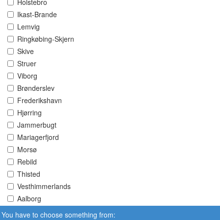
Holstebro
Ikast-Brande
Lemvig
Ringkøbing-Skjern
Skive
Struer
Viborg
Brønderslev
Frederikshavn
Hjørring
Jammerbugt
Mariagerfjord
Morsø
Rebild
Thisted
Vesthimmerlands
Aalborg
You have to choose something from: