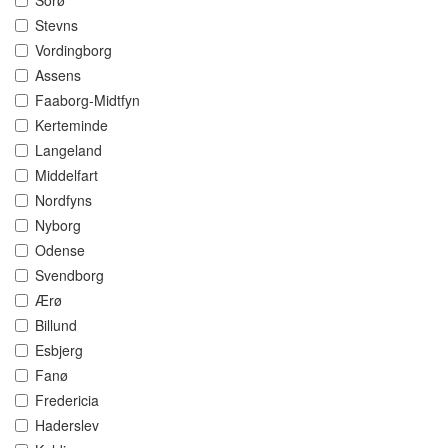
Sorø
Stevns
Vordingborg
Assens
Faaborg-Midtfyn
Kerteminde
Langeland
Middelfart
Nordfyns
Nyborg
Odense
Svendborg
Ærø
Billund
Esbjerg
Fanø
Fredericia
Haderslev