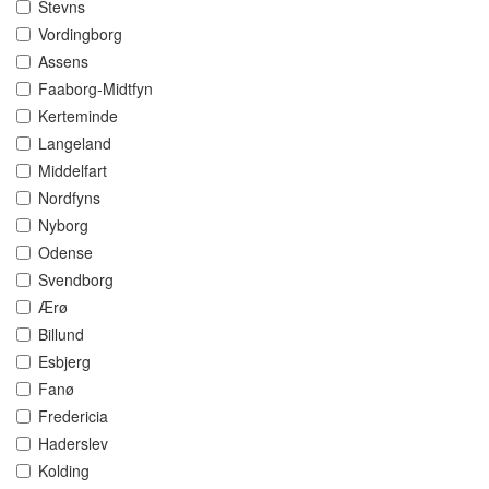
Stevns
Vordingborg
Assens
Faaborg-Midtfyn
Kerteminde
Langeland
Middelfart
Nordfyns
Nyborg
Odense
Svendborg
Ærø
Billund
Esbjerg
Fanø
Fredericia
Haderslev
Kolding