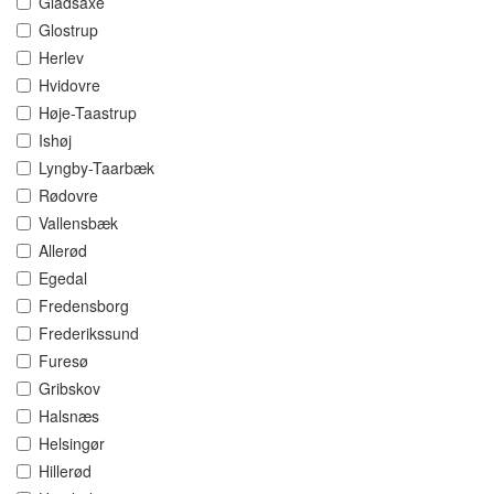
Gladsaxe
Glostrup
Herlev
Hvidovre
Høje-Taastrup
Ishøj
Lyngby-Taarbæk
Rødovre
Vallensbæk
Allerød
Egedal
Fredensborg
Frederikssund
Furesø
Gribskov
Halsnæs
Helsingør
Hillerød