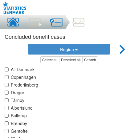
Concluded benefit cases
Region
Select all
Deselect all
Search
All Denmark
Copenhagen
Frederiksberg
Dragør
Tårnby
Albertslund
Ballerup
Brøndby
Gentofte