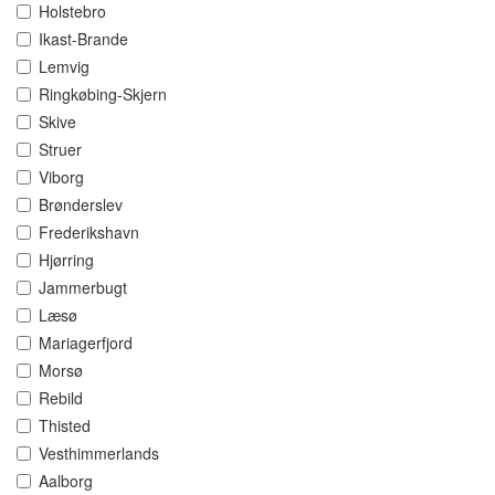
Holstebro
Ikast-Brande
Lemvig
Ringkøbing-Skjern
Skive
Struer
Viborg
Brønderslev
Frederikshavn
Hjørring
Jammerbugt
Læsø
Mariagerfjord
Morsø
Rebild
Thisted
Vesthimmerlands
Aalborg