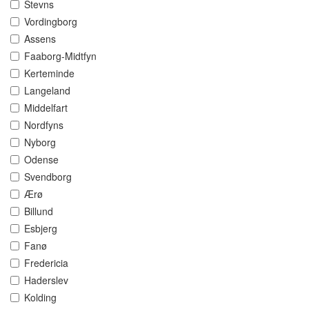
Stevns
Vordingborg
Assens
Faaborg-Midtfyn
Kerteminde
Langeland
Middelfart
Nordfyns
Nyborg
Odense
Svendborg
Ærø
Billund
Esbjerg
Fanø
Fredericia
Haderslev
Kolding