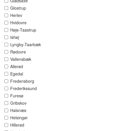
Gladsaxe
Glostrup
Herlev
Hvidovre
Høje-Taastrup
Ishøj
Lyngby-Taarbæk
Rødovre
Vallensbæk
Allerød
Egedal
Fredensborg
Frederikssund
Furesø
Gribskov
Halsnæs
Helsingør
Hillerød