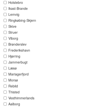
Holstebro
Ikast-Brande
Lemvig
Ringkøbing-Skjern
Skive
Struer
Viborg
Brønderslev
Frederikshavn
Hjørring
Jammerbugt
Læsø
Mariagerfjord
Morsø
Rebild
Thisted
Vesthimmerlands
Aalborg