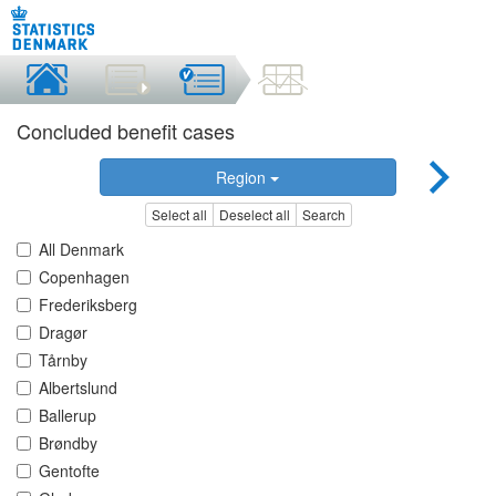
Concluded benefit cases
Region
Select all
Deselect all
Search
All Denmark
Copenhagen
Frederiksberg
Dragør
Tårnby
Albertslund
Ballerup
Brøndby
Gentofte