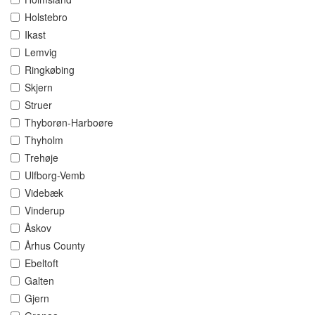
Holstebro
Ikast
Lemvig
Ringkøbing
Skjern
Struer
Thyborøn-Harboøre
Thyholm
Trehøje
Ulfborg-Vemb
Videbæk
Vinderup
Åskov
Århus County
Ebeltoft
Galten
Gjern