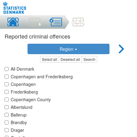
Reported criminal offences
Region
Select all
Deselect all
Search
All Denmark
Copenhagen and Frederiksberg
Copenhagen
Frederiksberg
Copenhagen County
Albertslund
Ballerup
Brøndby
Dragør