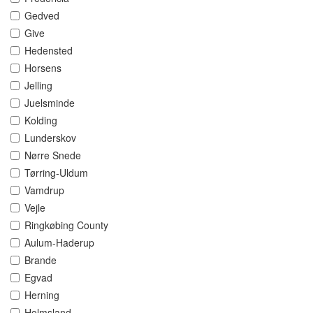
Gedved
Give
Hedensted
Horsens
Jelling
Juelsminde
Kolding
Lunderskov
Nørre Snede
Tørring-Uldum
Vamdrup
Vejle
Ringkøbing County
Aulum-Haderup
Brande
Egvad
Herning
Holmsland