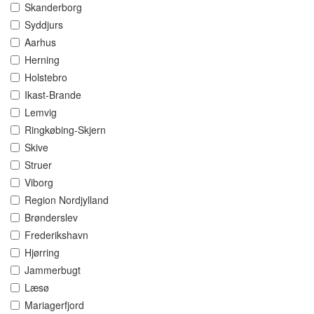
Skanderborg
Syddjurs
Aarhus
Herning
Holstebro
Ikast-Brande
Lemvig
Ringkøbing-Skjern
Skive
Struer
Viborg
Region Nordjylland
Brønderslev
Frederikshavn
Hjørring
Jammerbugt
Læsø
Mariagerfjord