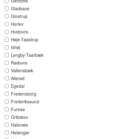
Gentofte
Gladsaxe
Glostrup
Herlev
Hvidovre
Høje-Taastrup
Ishøj
Lyngby-Taarbæk
Rødovre
Vallensbæk
Allerød
Egedal
Fredensborg
Frederikssund
Furesø
Gribskov
Halsnæs
Helsingør