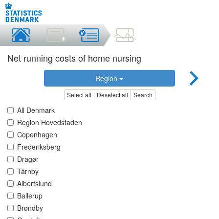
Net running costs of home nursing
Region
Select all
Deselect all
Search
All Denmark
Region Hovedstaden
Copenhagen
Frederiksberg
Dragør
Tårnby
Albertslund
Ballerup
Brøndby