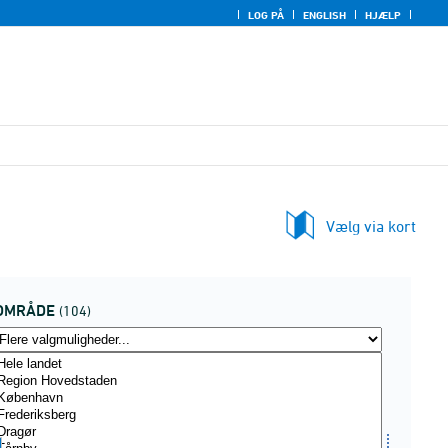
LOG PÅ
ENGLISH
HJÆLP
Vælg via kort
OMRÅDE
(104)