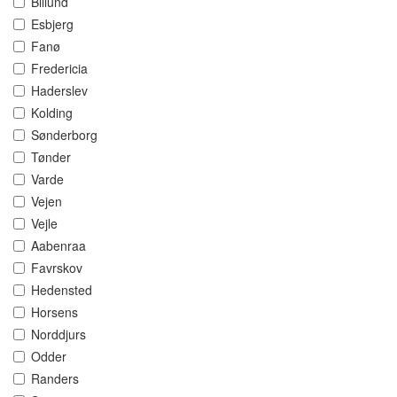
Billund
Esbjerg
Fanø
Fredericia
Haderslev
Kolding
Sønderborg
Tønder
Varde
Vejen
Vejle
Aabenraa
Favrskov
Hedensted
Horsens
Norddjurs
Odder
Randers