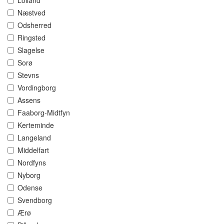
Lolland
Næstved
Odsherred
Ringsted
Slagelse
Sorø
Stevns
Vordingborg
Assens
Faaborg-Midtfyn
Kerteminde
Langeland
Middelfart
Nordfyns
Nyborg
Odense
Svendborg
Ærø