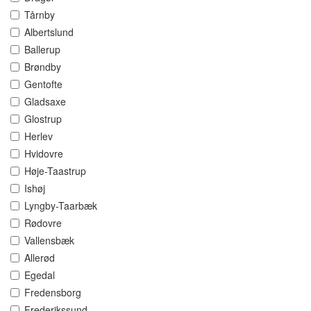
Tårnby
Albertslund
Ballerup
Brøndby
Gentofte
Gladsaxe
Glostrup
Herlev
Hvidovre
Høje-Taastrup
Ishøj
Lyngby-Taarbæk
Rødovre
Vallensbæk
Allerød
Egedal
Fredensborg
Frederikssund