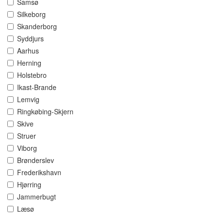
Samsø
Silkeborg
Skanderborg
Syddjurs
Aarhus
Herning
Holstebro
Ikast-Brande
Lemvig
Ringkøbing-Skjern
Skive
Struer
Viborg
Brønderslev
Frederikshavn
Hjørring
Jammerbugt
Læsø