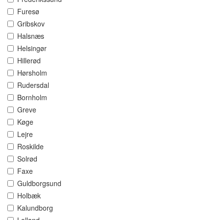
Furesø
Gribskov
Halsnæs
Helsingør
Hillerød
Hørsholm
Rudersdal
Bornholm
Greve
Køge
Lejre
Roskilde
Solrød
Faxe
Guldborgsund
Holbæk
Kalundborg