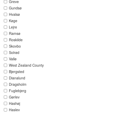
Greve
Gundsø
Hvalsø
Køge
Lejre
Ramsø
Roskilde
Skovbo
Solrød
Vallø
West Zealand County
Bjergsted
Dianalund
Dragsholm
Fuglebjerg
Gørlev
Hashøj
Haslev