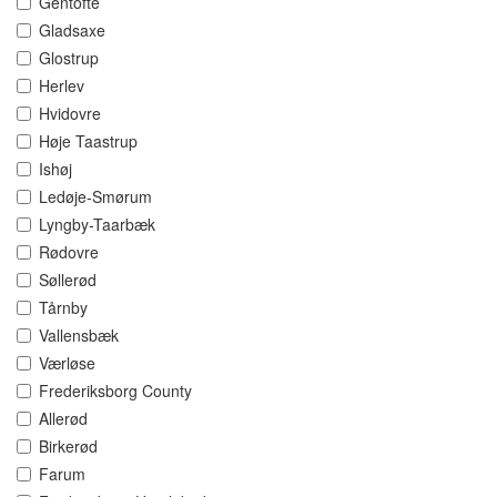
Gentofte
Gladsaxe
Glostrup
Herlev
Hvidovre
Høje Taastrup
Ishøj
Ledøje-Smørum
Lyngby-Taarbæk
Rødovre
Søllerød
Tårnby
Vallensbæk
Værløse
Frederiksborg County
Allerød
Birkerød
Farum