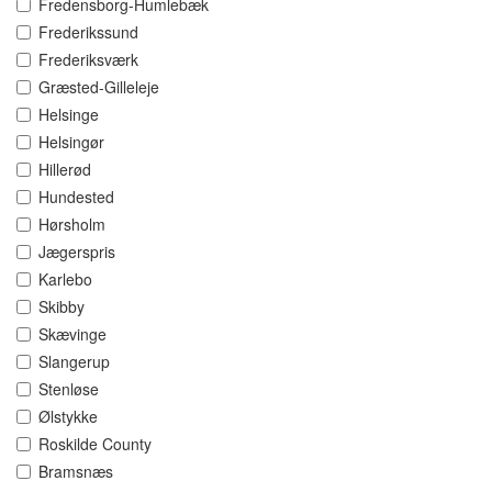
Fredensborg-Humlebæk
Frederikssund
Frederiksværk
Græsted-Gilleleje
Helsinge
Helsingør
Hillerød
Hundested
Hørsholm
Jægerspris
Karlebo
Skibby
Skævinge
Slangerup
Stenløse
Ølstykke
Roskilde County
Bramsnæs