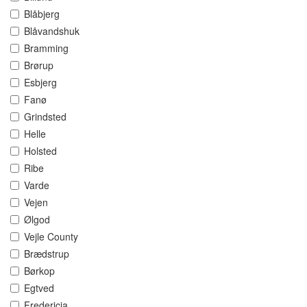
Blåbjerg
Blåvandshuk
Bramming
Brørup
Esbjerg
Fanø
Grindsted
Helle
Holsted
Ribe
Varde
Vejen
Ølgod
Vejle County
Brædstrup
Børkop
Egtved
Fredericia