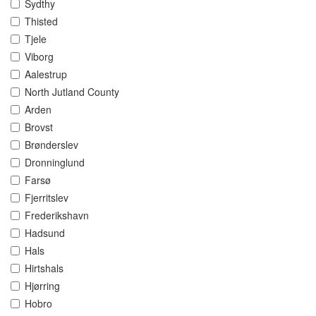
Sydthy
Thisted
Tjele
Viborg
Aalestrup
North Jutland County
Arden
Brovst
Brønderslev
Dronninglund
Farsø
Fjerritslev
Frederikshavn
Hadsund
Hals
Hirtshals
Hjørring
Hobro