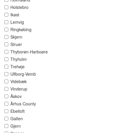
Holstebro
Ikast
Lemvig
Ringkøbing
Skjern
Struer
Thyborøn-Harboøre
Thyholm
Trehøje
Ulfborg-Vemb
Videbæk
Vinderup
Åskov
Århus County
Ebeltoft
Galten
Gjern