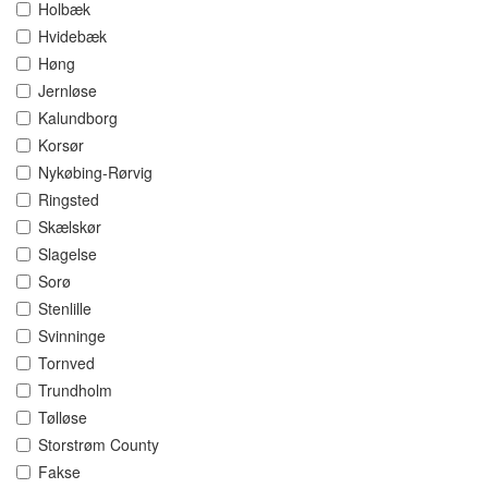
Holbæk
Hvidebæk
Høng
Jernløse
Kalundborg
Korsør
Nykøbing-Rørvig
Ringsted
Skælskør
Slagelse
Sorø
Stenlille
Svinninge
Tornved
Trundholm
Tølløse
Storstrøm County
Fakse