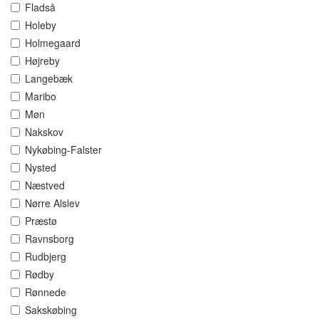
Fladså
Holeby
Holmegaard
Højreby
Langebæk
Maribo
Møn
Nakskov
Nykøbing-Falster
Nysted
Næstved
Nørre Alslev
Præstø
Ravnsborg
Rudbjerg
Rødby
Rønnede
Sakskøbing