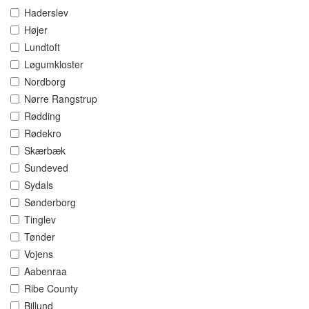
Haderslev
Højer
Lundtoft
Løgumkloster
Nordborg
Nørre Rangstrup
Rødding
Rødekro
Skærbæk
Sundeved
Sydals
Sønderborg
Tinglev
Tønder
Vojens
Aabenraa
Ribe County
Billund