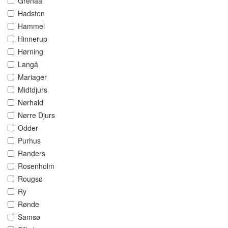
Grenaa
Hadsten
Hammel
Hinnerup
Hørning
Langå
Mariager
Midtdjurs
Nørhald
Nørre Djurs
Odder
Purhus
Randers
Rosenholm
Rougsø
Ry
Rønde
Samsø