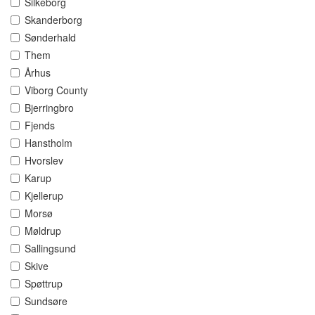
Silkeborg
Skanderborg
Sønderhald
Them
Århus
Viborg County
Bjerringbro
Fjends
Hanstholm
Hvorslev
Karup
Kjellerup
Morsø
Møldrup
Sallingsund
Skive
Spøttrup
Sundsøre