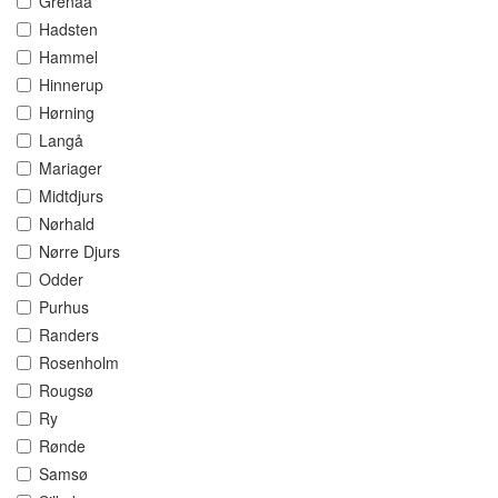
Grenaa
Hadsten
Hammel
Hinnerup
Hørning
Langå
Mariager
Midtdjurs
Nørhald
Nørre Djurs
Odder
Purhus
Randers
Rosenholm
Rougsø
Ry
Rønde
Samsø