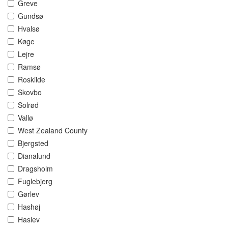
Greve
Gundsø
Hvalsø
Køge
Lejre
Ramsø
Roskilde
Skovbo
Solrød
Vallø
West Zealand County
Bjergsted
Dianalund
Dragsholm
Fuglebjerg
Gørlev
Hashøj
Haslev