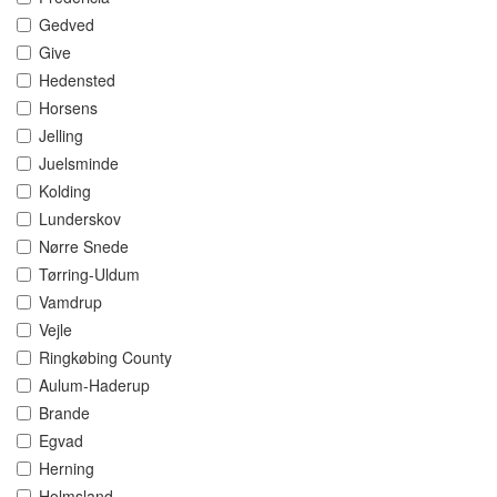
Gedved
Give
Hedensted
Horsens
Jelling
Juelsminde
Kolding
Lunderskov
Nørre Snede
Tørring-Uldum
Vamdrup
Vejle
Ringkøbing County
Aulum-Haderup
Brande
Egvad
Herning
Holmsland