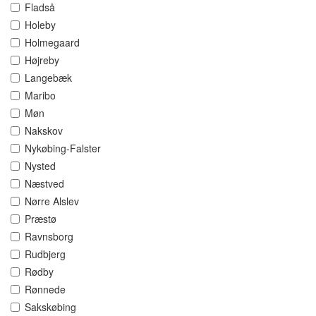
Fladså
Holeby
Holmegaard
Højreby
Langebæk
Maribo
Møn
Nakskov
Nykøbing-Falster
Nysted
Næstved
Nørre Alslev
Præstø
Ravnsborg
Rudbjerg
Rødby
Rønnede
Sakskøbing