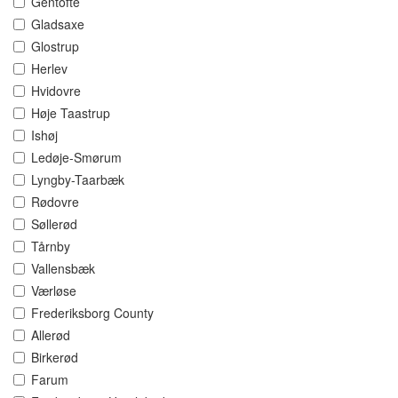
Gentofte
Gladsaxe
Glostrup
Herlev
Hvidovre
Høje Taastrup
Ishøj
Ledøje-Smørum
Lyngby-Taarbæk
Rødovre
Søllerød
Tårnby
Vallensbæk
Værløse
Frederiksborg County
Allerød
Birkerød
Farum