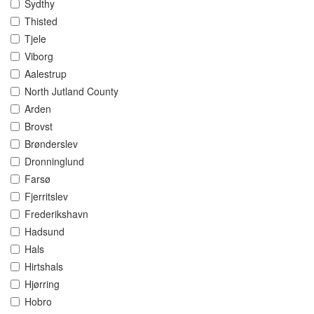
Sydthy
Thisted
Tjele
Viborg
Aalestrup
North Jutland County
Arden
Brovst
Brønderslev
Dronninglund
Farsø
Fjerritslev
Frederikshavn
Hadsund
Hals
Hirtshals
Hjørring
Hobro