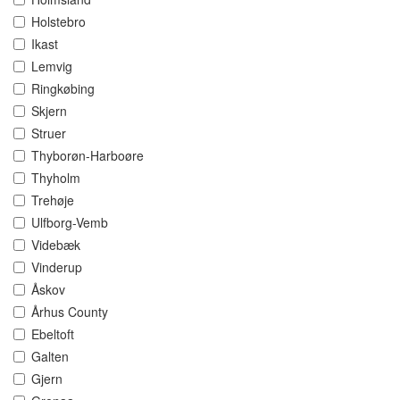
Holstebro
Ikast
Lemvig
Ringkøbing
Skjern
Struer
Thyborøn-Harboøre
Thyholm
Trehøje
Ulfborg-Vemb
Videbæk
Vinderup
Åskov
Århus County
Ebeltoft
Galten
Gjern