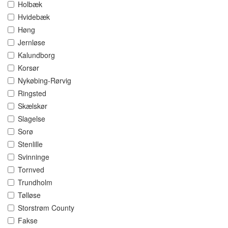
Holbæk
Hvidebæk
Høng
Jernløse
Kalundborg
Korsør
Nykøbing-Rørvig
Ringsted
Skælskør
Slagelse
Sorø
Stenlille
Svinninge
Tornved
Trundholm
Tølløse
Storstrøm County
Fakse