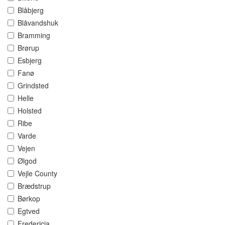
Blåbjerg
Blåvandshuk
Bramming
Brørup
Esbjerg
Fanø
Grindsted
Helle
Holsted
Ribe
Varde
Vejen
Ølgod
Vejle County
Brædstrup
Børkop
Egtved
Fredericia