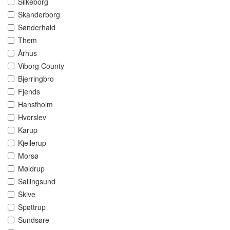
Silkeborg
Skanderborg
Sønderhald
Them
Århus
Viborg County
Bjerringbro
Fjends
Hanstholm
Hvorslev
Karup
Kjellerup
Morsø
Møldrup
Sallingsund
Skive
Spøttrup
Sundsøre