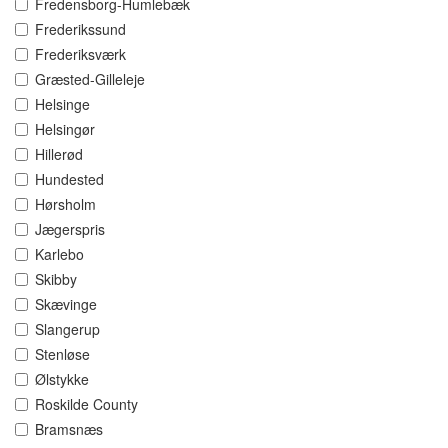
Fredensborg-Humlebæk
Frederikssund
Frederiksværk
Græsted-Gilleleje
Helsinge
Helsingør
Hillerød
Hundested
Hørsholm
Jægerspris
Karlebo
Skibby
Skævinge
Slangerup
Stenløse
Ølstykke
Roskilde County
Bramsnæs