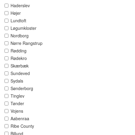
Haderslev
Højer
Lundtoft
Løgumkloster
Nordborg
Nørre Rangstrup
Rødding
Rødekro
Skærbæk
Sundeved
Sydals
Sønderborg
Tinglev
Tønder
Vojens
Aabenraa
Ribe County
Billund