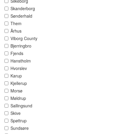
Silkeborg
Skanderborg
Sønderhald
Them
Århus
Viborg County
Bjerringbro
Fjends
Hanstholm
Hvorslev
Karup
Kjellerup
Morsø
Møldrup
Sallingsund
Skive
Spøttrup
Sundsøre