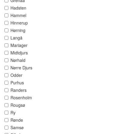
Grenaa
Hadsten
Hammel
Hinnerup
Hørning
Langå
Mariager
Midtdjurs
Nørhald
Nørre Djurs
Odder
Purhus
Randers
Rosenholm
Rougsø
Ry
Rønde
Samsø