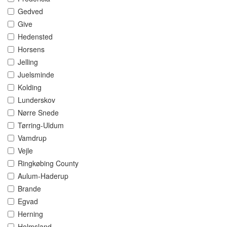
Gedved
Give
Hedensted
Horsens
Jelling
Juelsminde
Kolding
Lunderskov
Nørre Snede
Tørring-Uldum
Vamdrup
Vejle
Ringkøbing County
Aulum-Haderup
Brande
Egvad
Herning
Holmsland