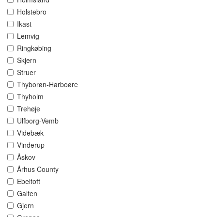
Holstebro
Ikast
Lemvig
Ringkøbing
Skjern
Struer
Thyborøn-Harboøre
Thyholm
Trehøje
Ulfborg-Vemb
Videbæk
Vinderup
Åskov
Århus County
Ebeltoft
Galten
Gjern