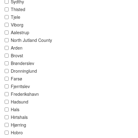
Sydthy
Thisted
Tjele
Viborg
Aalestrup
North Jutland County
Arden
Brovst
Brønderslev
Dronninglund
Farsø
Fjerritslev
Frederikshavn
Hadsund
Hals
Hirtshals
Hjørring
Hobro