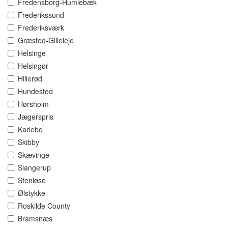
Fredensborg-Humlebæk
Frederikssund
Frederiksværk
Græsted-Gilleleje
Helsinge
Helsingør
Hillerød
Hundested
Hørsholm
Jægerspris
Karlebo
Skibby
Skævinge
Slangerup
Stenløse
Ølstykke
Roskilde County
Bramsnæs