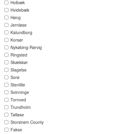
Holbæk
Hvidebæk
Høng
Jernløse
Kalundborg
Korsør
Nykøbing-Rørvig
Ringsted
Skælskør
Slagelse
Sorø
Stenlille
Svinninge
Tornved
Trundholm
Tølløse
Storstrøm County
Fakse