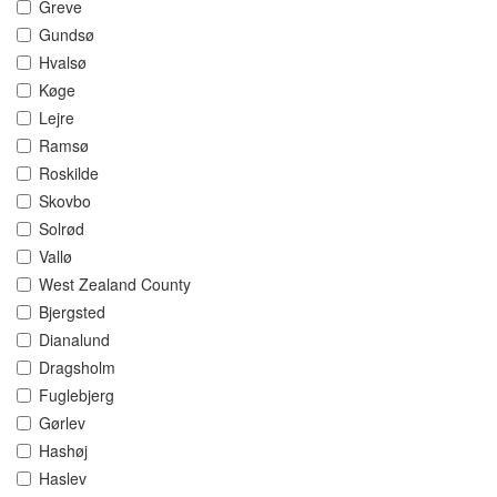
Greve
Gundsø
Hvalsø
Køge
Lejre
Ramsø
Roskilde
Skovbo
Solrød
Vallø
West Zealand County
Bjergsted
Dianalund
Dragsholm
Fuglebjerg
Gørlev
Hashøj
Haslev