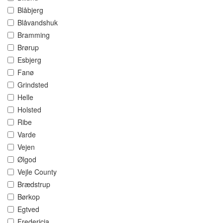
Blåbjerg
Blåvandshuk
Bramming
Brørup
Esbjerg
Fanø
Grindsted
Helle
Holsted
Ribe
Varde
Vejen
Ølgod
Vejle County
Brædstrup
Børkop
Egtved
Fredericia