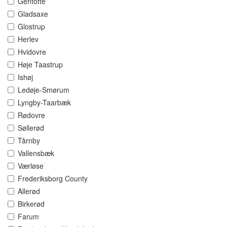
Gentofte
Gladsaxe
Glostrup
Herlev
Hvidovre
Høje Taastrup
Ishøj
Ledøje-Smørum
Lyngby-Taarbæk
Rødovre
Søllerød
Tårnby
Vallensbæk
Værløse
Frederiksborg County
Allerød
Birkerød
Farum