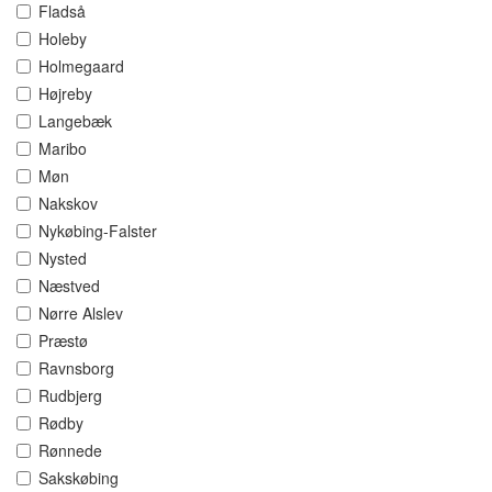
Fladså
Holeby
Holmegaard
Højreby
Langebæk
Maribo
Møn
Nakskov
Nykøbing-Falster
Nysted
Næstved
Nørre Alslev
Præstø
Ravnsborg
Rudbjerg
Rødby
Rønnede
Sakskøbing