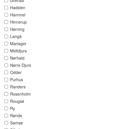
Grenaa
Hadsten
Hammel
Hinnerup
Hørning
Langå
Mariager
Midtdjurs
Nørhald
Nørre Djurs
Odder
Purhus
Randers
Rosenholm
Rougsø
Ry
Rønde
Samsø