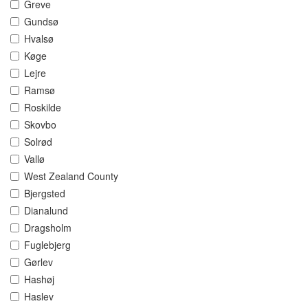
Greve
Gundsø
Hvalsø
Køge
Lejre
Ramsø
Roskilde
Skovbo
Solrød
Vallø
West Zealand County
Bjergsted
Dianalund
Dragsholm
Fuglebjerg
Gørlev
Hashøj
Haslev