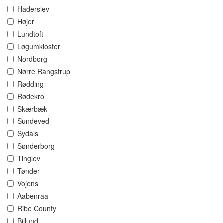
Haderslev
Højer
Lundtoft
Løgumkloster
Nordborg
Nørre Rangstrup
Rødding
Rødekro
Skærbæk
Sundeved
Sydals
Sønderborg
Tinglev
Tønder
Vojens
Aabenraa
Ribe County
Billund