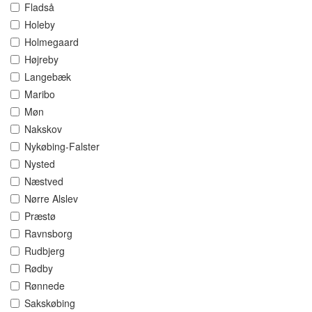
Fladså
Holeby
Holmegaard
Højreby
Langebæk
Maribo
Møn
Nakskov
Nykøbing-Falster
Nysted
Næstved
Nørre Alslev
Præstø
Ravnsborg
Rudbjerg
Rødby
Rønnede
Sakskøbing