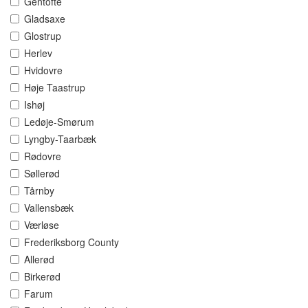
Gentofte
Gladsaxe
Glostrup
Herlev
Hvidovre
Høje Taastrup
Ishøj
Ledøje-Smørum
Lyngby-Taarbæk
Rødovre
Søllerød
Tårnby
Vallensbæk
Værløse
Frederiksborg County
Allerød
Birkerød
Farum