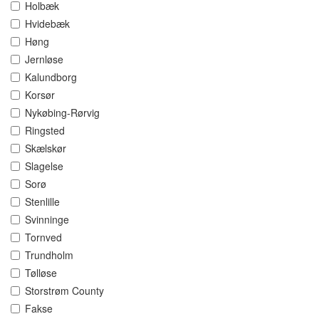
Holbæk
Hvidebæk
Høng
Jernløse
Kalundborg
Korsør
Nykøbing-Rørvig
Ringsted
Skælskør
Slagelse
Sorø
Stenlille
Svinninge
Tornved
Trundholm
Tølløse
Storstrøm County
Fakse