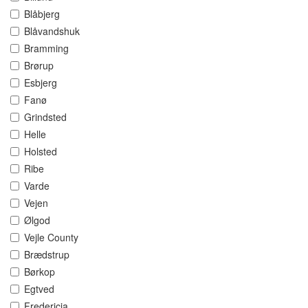
Blåbjerg
Blåvandshuk
Bramming
Brørup
Esbjerg
Fanø
Grindsted
Helle
Holsted
Ribe
Varde
Vejen
Ølgod
Vejle County
Brædstrup
Børkop
Egtved
Fredericia