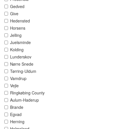
Gedved
Give
Hedensted
Horsens
Jelling
Juelsminde
Kolding
Lunderskov
Nørre Snede
Tørring-Uldum
Vamdrup
Vejle
Ringkøbing County
Aulum-Haderup
Brande
Egvad
Herning
Holmsland