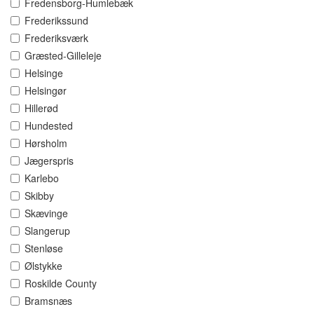
Fredensborg-Humlebæk
Frederikssund
Frederiksværk
Græsted-Gilleleje
Helsinge
Helsingør
Hillerød
Hundested
Hørsholm
Jægerspris
Karlebo
Skibby
Skævinge
Slangerup
Stenløse
Ølstykke
Roskilde County
Bramsnæs