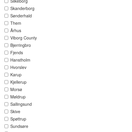
Silkeborg
Skanderborg
Sønderhald
Them
Århus
Viborg County
Bjerringbro
Fjends
Hanstholm
Hvorslev
Karup
Kjellerup
Morsø
Møldrup
Sallingsund
Skive
Spøttrup
Sundsøre