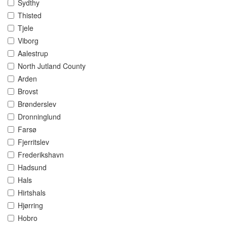
Sydthy
Thisted
Tjele
Viborg
Aalestrup
North Jutland County
Arden
Brovst
Brønderslev
Dronninglund
Farsø
Fjerritslev
Frederikshavn
Hadsund
Hals
Hirtshals
Hjørring
Hobro