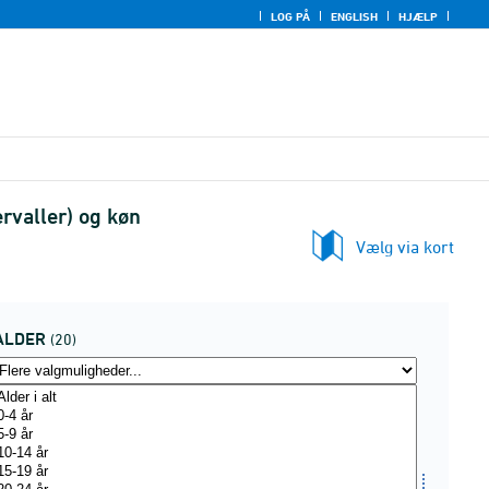
LOG PÅ
ENGLISH
HJÆLP
ervaller) og køn
Vælg via kort
ALDER
(20)