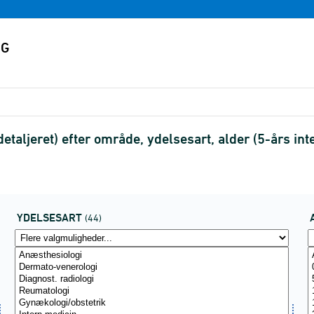
taljeret) efter område, ydelsesart, alder (5-års int
YDELSESART
(44)