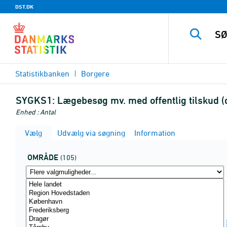
DST.DK
Statistikbanken
Borgere
SYGKS1:
Lægebesøg mv. med offentlig tilskud (de
Enhed : Antal
Vælg
Udvælg via søgning
Information
OMRÅDE
(105)