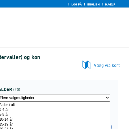
LOG PÅ
ENGLISH
HJÆLP
tervaller) og køn
Vælg via kort
ALDER
(20)