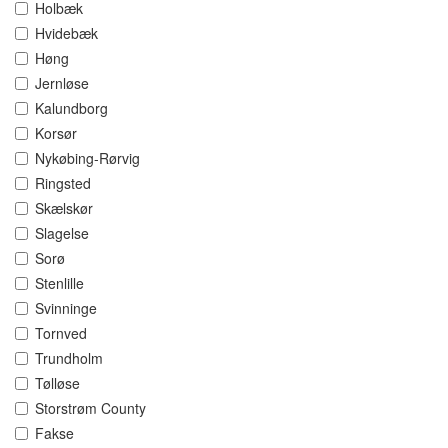
Holbæk
Hvidebæk
Høng
Jernløse
Kalundborg
Korsør
Nykøbing-Rørvig
Ringsted
Skælskør
Slagelse
Sorø
Stenlille
Svinninge
Tornved
Trundholm
Tølløse
Storstrøm County
Fakse