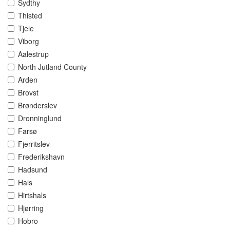
Sydthy
Thisted
Tjele
Viborg
Aalestrup
North Jutland County
Arden
Brovst
Brønderslev
Dronninglund
Farsø
Fjerritslev
Frederikshavn
Hadsund
Hals
Hirtshals
Hjørring
Hobro