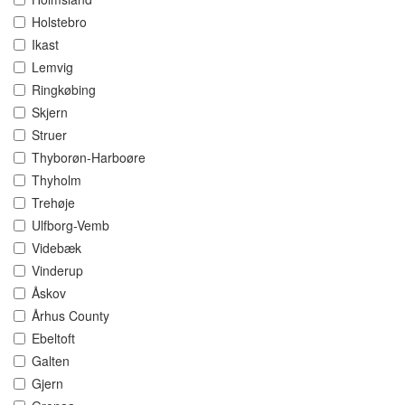
Holstebro
Ikast
Lemvig
Ringkøbing
Skjern
Struer
Thyborøn-Harboøre
Thyholm
Trehøje
Ulfborg-Vemb
Videbæk
Vinderup
Åskov
Århus County
Ebeltoft
Galten
Gjern