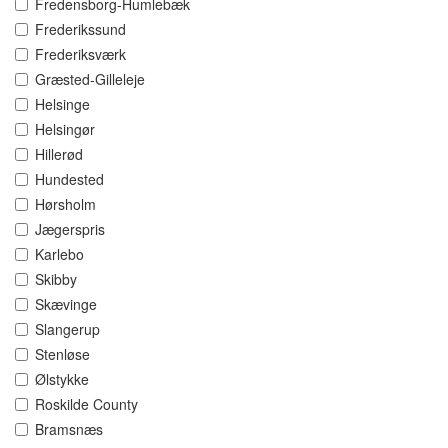
Fredensborg-Humlebæk
Frederikssund
Frederiksværk
Græsted-Gilleleje
Helsinge
Helsingør
Hillerød
Hundested
Hørsholm
Jægerspris
Karlebo
Skibby
Skævinge
Slangerup
Stenløse
Ølstykke
Roskilde County
Bramsnæs