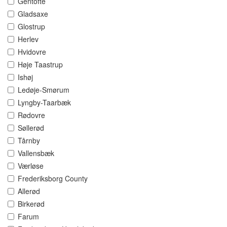
Gentofte
Gladsaxe
Glostrup
Herlev
Hvidovre
Høje Taastrup
Ishøj
Ledøje-Smørum
Lyngby-Taarbæk
Rødovre
Søllerød
Tårnby
Vallensbæk
Værløse
Frederiksborg County
Allerød
Birkerød
Farum