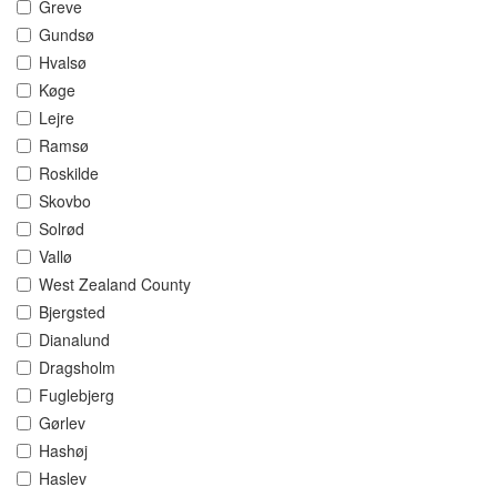
Greve
Gundsø
Hvalsø
Køge
Lejre
Ramsø
Roskilde
Skovbo
Solrød
Vallø
West Zealand County
Bjergsted
Dianalund
Dragsholm
Fuglebjerg
Gørlev
Hashøj
Haslev