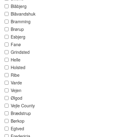
Blåbjerg
Blåvandshuk
Bramming
Brørup
Esbjerg
Fanø
Grindsted
Helle
Holsted
Ribe
Varde
Vejen
Ølgod
Vejle County
Brædstrup
Børkop
Egtved
Fredericia