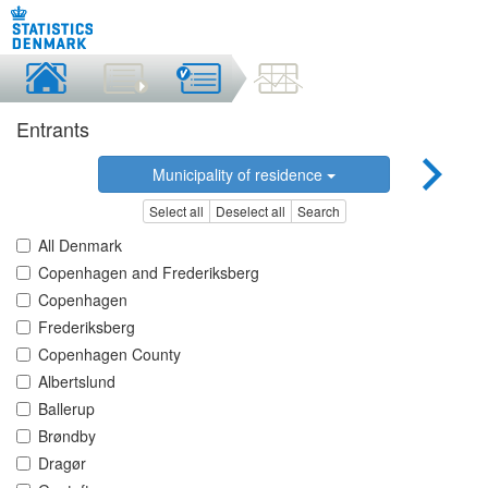
Entrants
Municipality of residence
Select all
Deselect all
Search
All Denmark
Copenhagen and Frederiksberg
Copenhagen
Frederiksberg
Copenhagen County
Albertslund
Ballerup
Brøndby
Dragør