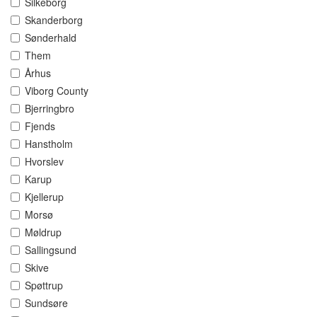
Silkeborg
Skanderborg
Sønderhald
Them
Århus
Viborg County
Bjerringbro
Fjends
Hanstholm
Hvorslev
Karup
Kjellerup
Morsø
Møldrup
Sallingsund
Skive
Spøttrup
Sundsøre