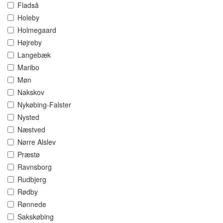
Fladså
Holeby
Holmegaard
Højreby
Langebæk
Maribo
Møn
Nakskov
Nykøbing-Falster
Nysted
Næstved
Nørre Alslev
Præstø
Ravnsborg
Rudbjerg
Rødby
Rønnede
Sakskøbing