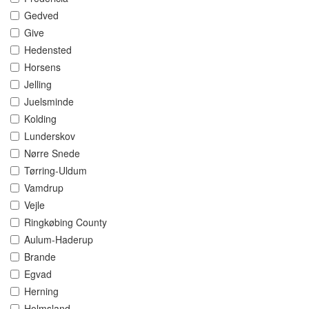
Gedved
Give
Hedensted
Horsens
Jelling
Juelsminde
Kolding
Lunderskov
Nørre Snede
Tørring-Uldum
Vamdrup
Vejle
Ringkøbing County
Aulum-Haderup
Brande
Egvad
Herning
Holmsland