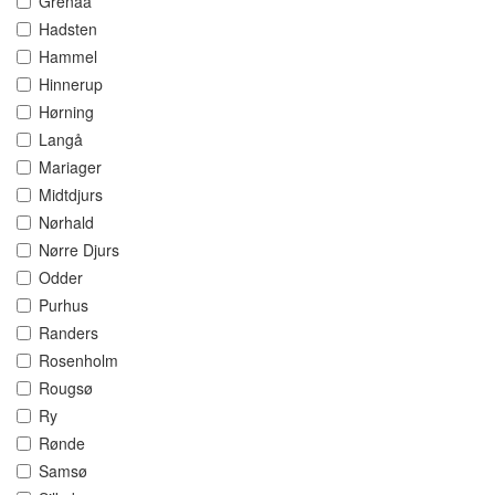
Grenaa
Hadsten
Hammel
Hinnerup
Hørning
Langå
Mariager
Midtdjurs
Nørhald
Nørre Djurs
Odder
Purhus
Randers
Rosenholm
Rougsø
Ry
Rønde
Samsø