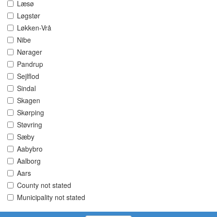
Læsø
Løgstør
Løkken-Vrå
Nibe
Nørager
Pandrup
Sejlflod
Sindal
Skagen
Skørping
Støvring
Sæby
Aabybro
Aalborg
Aars
County not stated
Municipality not stated