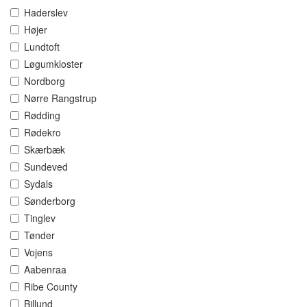
Haderslev
Højer
Lundtoft
Løgumkloster
Nordborg
Nørre Rangstrup
Rødding
Rødekro
Skærbæk
Sundeved
Sydals
Sønderborg
Tinglev
Tønder
Vojens
Aabenraa
Ribe County
Billund