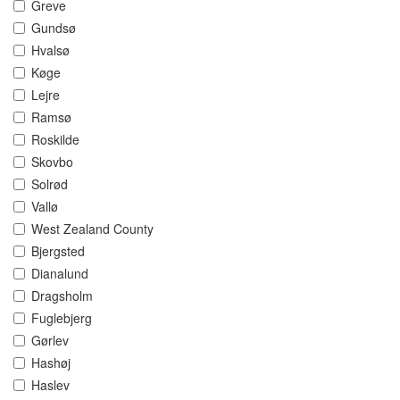
Greve
Gundsø
Hvalsø
Køge
Lejre
Ramsø
Roskilde
Skovbo
Solrød
Vallø
West Zealand County
Bjergsted
Dianalund
Dragsholm
Fuglebjerg
Gørlev
Hashøj
Haslev