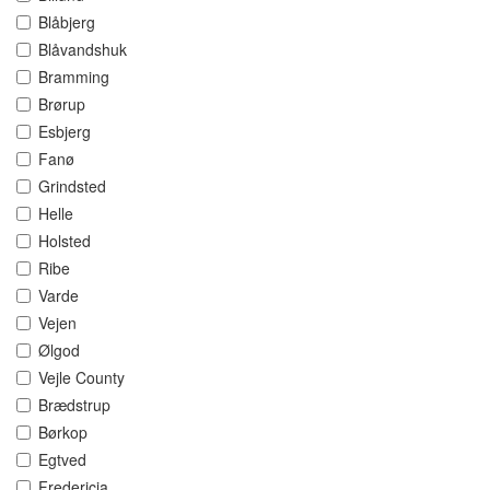
Blåbjerg
Blåvandshuk
Bramming
Brørup
Esbjerg
Fanø
Grindsted
Helle
Holsted
Ribe
Varde
Vejen
Ølgod
Vejle County
Brædstrup
Børkop
Egtved
Fredericia