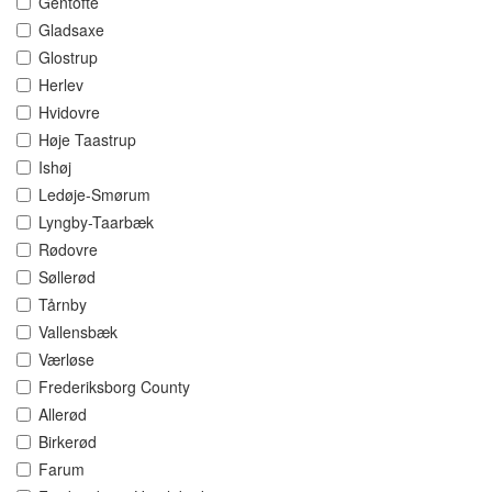
Gentofte
Gladsaxe
Glostrup
Herlev
Hvidovre
Høje Taastrup
Ishøj
Ledøje-Smørum
Lyngby-Taarbæk
Rødovre
Søllerød
Tårnby
Vallensbæk
Værløse
Frederiksborg County
Allerød
Birkerød
Farum