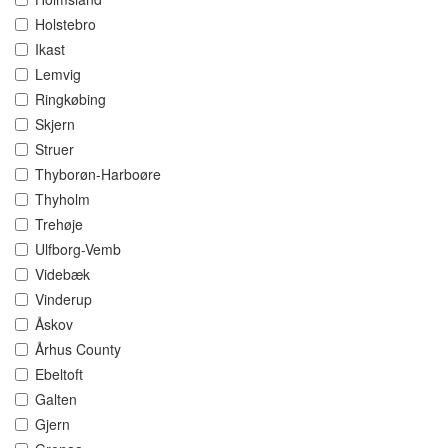
Holstebro
Ikast
Lemvig
Ringkøbing
Skjern
Struer
Thyborøn-Harboøre
Thyholm
Trehøje
Ulfborg-Vemb
Videbæk
Vinderup
Åskov
Århus County
Ebeltoft
Galten
Gjern