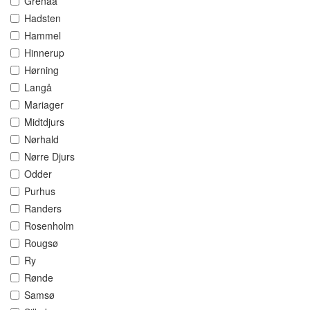
Grenaa
Hadsten
Hammel
Hinnerup
Hørning
Langå
Mariager
Midtdjurs
Nørhald
Nørre Djurs
Odder
Purhus
Randers
Rosenholm
Rougsø
Ry
Rønde
Samsø