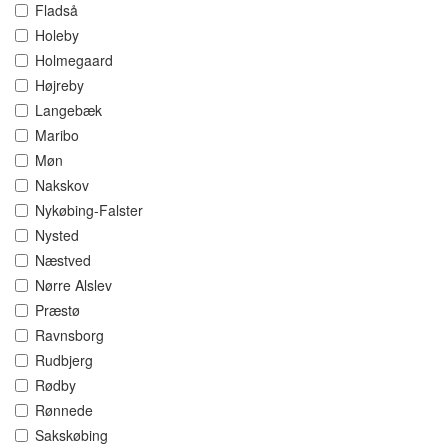
Fladså
Holeby
Holmegaard
Højreby
Langebæk
Maribo
Møn
Nakskov
Nykøbing-Falster
Nysted
Næstved
Nørre Alslev
Præstø
Ravnsborg
Rudbjerg
Rødby
Rønnede
Sakskøbing