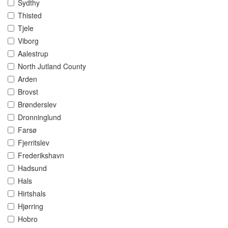
Sydthy
Thisted
Tjele
Viborg
Aalestrup
North Jutland County
Arden
Brovst
Brønderslev
Dronninglund
Farsø
Fjerritslev
Frederikshavn
Hadsund
Hals
Hirtshals
Hjørring
Hobro