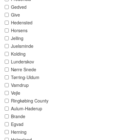
Gedved
Give
Hedensted
Horsens
Jelling
Juelsminde
Kolding
Lunderskov
Nørre Snede
Tørring-Uldum
Vamdrup
Vejle
Ringkøbing County
Aulum-Haderup
Brande
Egvad
Herning
Holmsland