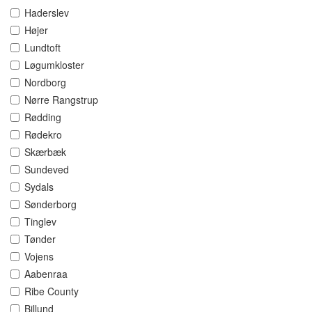
Haderslev
Højer
Lundtoft
Løgumkloster
Nordborg
Nørre Rangstrup
Rødding
Rødekro
Skærbæk
Sundeved
Sydals
Sønderborg
Tinglev
Tønder
Vojens
Aabenraa
Ribe County
Billund