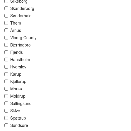
Silkeborg
Skanderborg
Sønderhald
Them
Århus
Viborg County
Bjerringbro
Fjends
Hanstholm
Hvorslev
Karup
Kjellerup
Morsø
Møldrup
Sallingsund
Skive
Spøttrup
Sundsøre