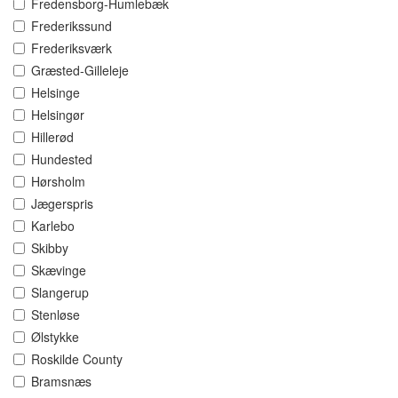
Fredensborg-Humlebæk
Frederikssund
Frederiksværk
Græsted-Gilleleje
Helsinge
Helsingør
Hillerød
Hundested
Hørsholm
Jægerspris
Karlebo
Skibby
Skævinge
Slangerup
Stenløse
Ølstykke
Roskilde County
Bramsnæs