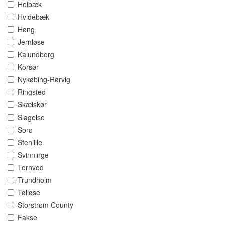
Holbæk
Hvidebæk
Høng
Jernløse
Kalundborg
Korsør
Nykøbing-Rørvig
Ringsted
Skælskør
Slagelse
Sorø
Stenlille
Svinninge
Tornved
Trundholm
Tølløse
Storstrøm County
Fakse