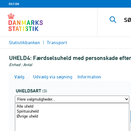
DST.DK
Statistikbanken
Transport
UHELD4:
Færdselsuheld med personskade efter u
Enhed : Antal
Vælg
Udvælg via søgning
Information
UHELDSART
(3)