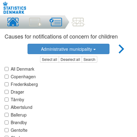
Causes for notifications of concern for children
Administrative municipality
Select all
Deselect all
Search
All Denmark
Copenhagen
Frederiksberg
Dragør
Tårnby
Albertslund
Ballerup
Brøndby
Gentofte