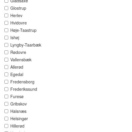
Gladsaxe
Glostrup
Herlev
Hvidovre
Høje-Taastrup
Ishøj
Lyngby-Taarbæk
Rødovre
Vallensbæk
Allerød
Egedal
Fredensborg
Frederikssund
Furesø
Gribskov
Halsnæs
Helsingør
Hillerød