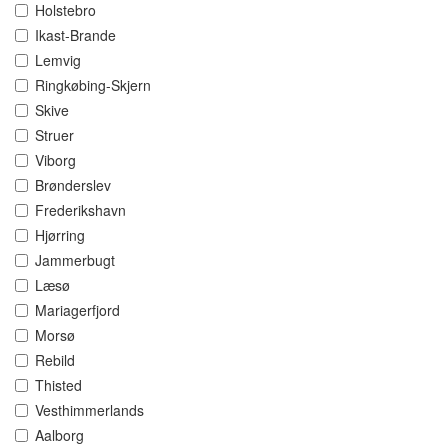
Holstebro
Ikast-Brande
Lemvig
Ringkøbing-Skjern
Skive
Struer
Viborg
Brønderslev
Frederikshavn
Hjørring
Jammerbugt
Læsø
Mariagerfjord
Morsø
Rebild
Thisted
Vesthimmerlands
Aalborg