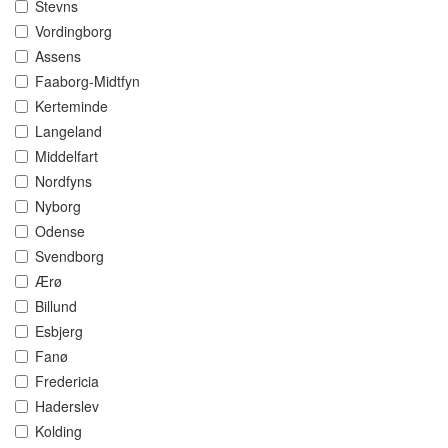
Stevns
Vordingborg
Assens
Faaborg-Midtfyn
Kerteminde
Langeland
Middelfart
Nordfyns
Nyborg
Odense
Svendborg
Ærø
Billund
Esbjerg
Fanø
Fredericia
Haderslev
Kolding