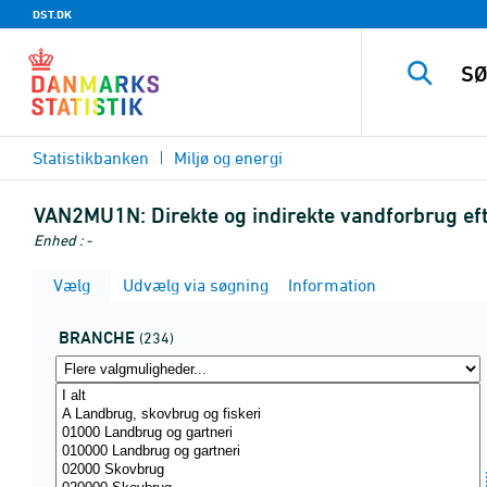
DST.DK
Statistikbanken
Miljø og energi
VAN2MU1N:
Direkte og indirekte vandforbrug ef
Enhed : -
Vælg
Udvælg via søgning
Information
BRANCHE
(234)