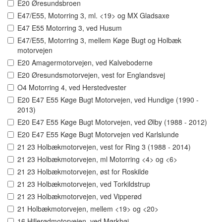
E20 Øresundsbroen
E47/E55, Motorring 3, ml. <19> og MX Gladsaxe
E47 E55 Motorring 3, ved Husum
E47/E55, Motorring 3, mellem Køge Bugt og Holbæk
motorvejen
E20 Amagermotorvejen, ved Kalveboderne
E20 Øresundsmotorvejen, vest for Englandsvej
O4 Motorring 4, ved Herstedvester
E20 E47 E55 Køge Bugt Motorvejen, ved Hundige (1990 -
2013)
E20 E47 E55 Køge Bugt Motorvejen, ved Ølby (1988 - 2012)
E20 E47 E55 Køge Bugt Motorvejen ved Karlslunde
21 23 Holbækmotorvejen, vest for Ring 3 (1988 - 2014)
21 23 Holbækmotorvejen, ml Motorring <4> og <6>
21 23 Holbækmotorvejen, øst for Roskilde
21 23 Holbækmotorvejen, ved Torkildstrup
21 23 Holbækmotorvejen, ved Vipperød
21 Holbækmotorvejen, mellem <19> og <20>
16 Hillerødmotorvejen, ved Mørkhøj