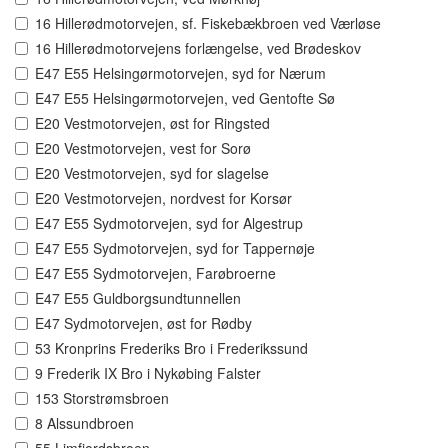
16 Hillerødmotorvejen, sf. Fiskebækbroen ved Værløse
16 Hillerødmotorvejens forlængelse, ved Brødeskov
E47 E55 Helsingørmotorvejen, syd for Nærum
E47 E55 Helsingørmotorvejen, ved Gentofte Sø
E20 Vestmotorvejen, øst for Ringsted
E20 Vestmotorvejen, vest for Sorø
E20 Vestmotorvejen, syd for slagelse
E20 Vestmotorvejen, nordvest for Korsør
E47 E55 Sydmotorvejen, syd for Algestrup
E47 E55 Sydmotorvejen, syd for Tappernøje
E47 E55 Sydmotorvejen, Farøbroerne
E47 E55 Guldborgsundtunnellen
E47 Sydmotorvejen, øst for Rødby
53 Kronprins Frederiks Bro i Frederikssund
9 Frederik IX Bro i Nykøbing Falster
153 Storstrømsbroen
8 Alssundbroen