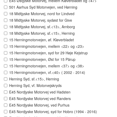
E45 Østjyske Motorvej, mellem Kløverbladet og <47>
501 Aarhus Syd Motorvejen, ved Hørning
18 Midtjyske Motorvej, nord for Lindved
18 Midtjyske Motorvej, sydøst for Give
18 Midtjyske Motorvej, sf.<13>, Arnborg
18 Midtjyske Motorvej, sf.<15>, Herning
15 Herningmotorvejen, øf. Kløverbladet
15 Herningmotorvejen, mellem <22> og <23>
15 Herningmotorvejen, syd for 29 Høje Kejstrup
15 Herningmotorvejen, Øst for 15 Pårup
15 Herningmotorvejen, mellem <37> og <38>
15 Herningmotorvejen, vf.<40> ( 2002 - 2014)
Herning Syd, sf.<15>, Herning
Herning Syd, vf. Motorvejskryds
E45 Nordjyske Motorvej ved Hadsten
E45 Nordjyske Motorvej ved Randers
E45 Nordjyske Motorvej, ved Purhus
E45 Nordjyske Motorvej, syd for Hobro (1994 - 2016)