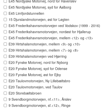
E45 Nordjyske Motorvej, nord for Haverslev
E45 Nordjyske Motorvej, syd for Aalborg
E45 Limfjordstunnellen
15 Djurslandmotorvejen, øst for Løgten
E45 Frederikshavnsmotorvejen ved Vodskov (1999 - 2016)
E45 Frederikshavnsmotorvejen, nordøst for Hjallerup
E45 Frederikshavnsmotorvejen, mellem <12> og <13>
E39 Hirtshalsmotorvejen, mellem <9> og <10>
E39 Hirtshalsmotorvejen, mellem <7> og <8>
E39 Hirtshalsmotorvejen ved Hjørring
E20 Fynske Motorvej, nord for Nyborg
E20 Fynske Motorvej, syd for Odense
E20 Fynske Motorvej, øst for Ejby
E20 Taulovmotorvejen, Ny Lillebæltsbro
E20 Taulovmotorvejen, ved Taulov
E20 Storebæltsbroen
9 Svendborgmotorvejen, nf.<11>, Årslev
9 Svendborgmotorvejen, sf.<12>, Ringe