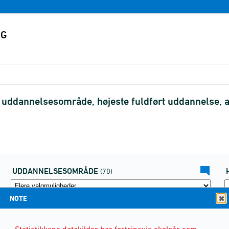
ddannelsesområde, højeste fuldført uddannelse, al
UDDANNELSESOMRÅDE
(70)
NOTE
Statistikkens datakilder har fortrinsvis skoleår som