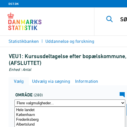
DST.DK
Statistikbanken
Uddannelse og forskning
VEU1:
Kursusdeltagelse efter bopælskommune, u
(AFSLUTTET)
Enhed : Antal
Vælg
Udvælg via søgning
Information
OMRÅDE
(280)