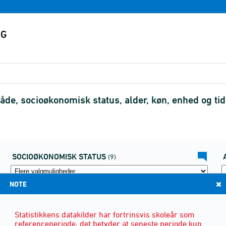
de, socioøkonomisk status, alder, køn, enhed og t
SOCIOØKONOMISK STATUS
(9)
NOTE
Statistikkens datakilder har fortrinsvis skoleår som
referenceperiode, det betyder at seneste periode kun