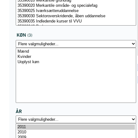
KØN
(3)
ÅR