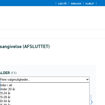
LOG PÅ
ENGLISH
HJÆLP
idsangivelse (AFSLUTTET)
ALDER
(11)