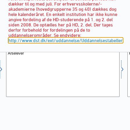
dækker til og med juli. For erhvervsskolerne/-
akademierne (hovedgrupperne 35 og 40) dækkes dog
hele kalenderåret. En enkelt institution har ikke kunne
angive fordeling af de HD-studerende på 1. og 2. del
siden 2008. De optælles her på HD, 2. del. Der tages
derfor forbehold for fordelingen på de to
ENHED
(2)
uddannelserområder. Se endvidere:
http://www.dst.dk/ext/uddannelse/Uddannelsestabeller