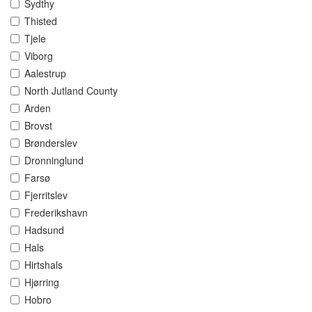
Sydthy
Thisted
Tjele
Viborg
Aalestrup
North Jutland County
Arden
Brovst
Brønderslev
Dronninglund
Farsø
Fjerritslev
Frederikshavn
Hadsund
Hals
Hirtshals
Hjørring
Hobro