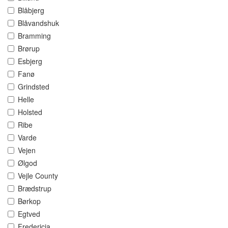
Blåbjerg
Blåvandshuk
Bramming
Brørup
Esbjerg
Fanø
Grindsted
Helle
Holsted
Ribe
Varde
Vejen
Ølgod
Vejle County
Brædstrup
Børkop
Egtved
Fredericia