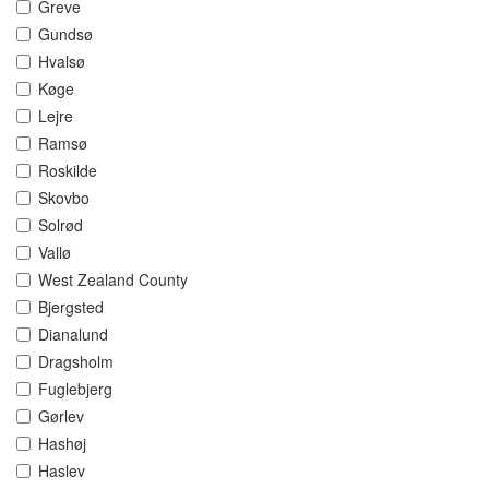
Greve
Gundsø
Hvalsø
Køge
Lejre
Ramsø
Roskilde
Skovbo
Solrød
Vallø
West Zealand County
Bjergsted
Dianalund
Dragsholm
Fuglebjerg
Gørlev
Hashøj
Haslev