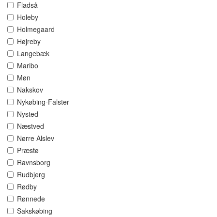
Fladså
Holeby
Holmegaard
Højreby
Langebæk
Maribo
Møn
Nakskov
Nykøbing-Falster
Nysted
Næstved
Nørre Alslev
Præstø
Ravnsborg
Rudbjerg
Rødby
Rønnede
Sakskøbing