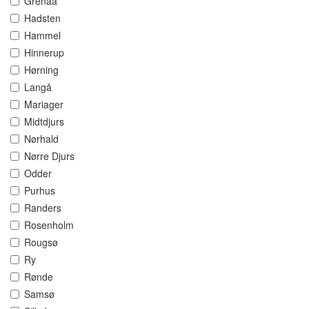
Grenaa
Hadsten
Hammel
Hinnerup
Hørning
Langå
Mariager
Midtdjurs
Nørhald
Nørre Djurs
Odder
Purhus
Randers
Rosenholm
Rougsø
Ry
Rønde
Samsø