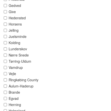
Gedved
Give
Hedensted
Horsens
Jelling
Juelsminde
Kolding
Lunderskov
Nørre Snede
Tørring-Uldum
Vamdrup
Vejle
Ringkøbing County
Aulum-Haderup
Brande
Egvad
Herning
Holmsland