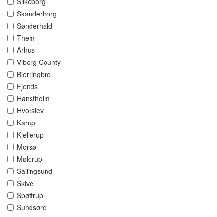
Silkeborg
Skanderborg
Sønderhald
Them
Århus
Viborg County
Bjerringbro
Fjends
Hanstholm
Hvorslev
Karup
Kjellerup
Morsø
Møldrup
Sallingsund
Skive
Spøttrup
Sundsøre