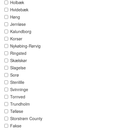
Holbæk
Hvidebæk
Høng
Jernløse
Kalundborg
Korsør
Nykøbing-Rørvig
Ringsted
Skælskør
Slagelse
Sorø
Stenlille
Svinninge
Tornved
Trundholm
Tølløse
Storstrøm County
Fakse