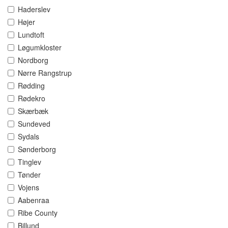
Haderslev
Højer
Lundtoft
Løgumkloster
Nordborg
Nørre Rangstrup
Rødding
Rødekro
Skærbæk
Sundeved
Sydals
Sønderborg
Tinglev
Tønder
Vojens
Aabenraa
Ribe County
Billund