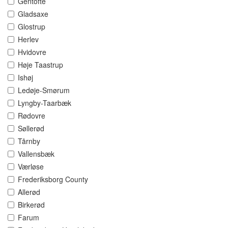
Gentofte
Gladsaxe
Glostrup
Herlev
Hvidovre
Høje Taastrup
Ishøj
Ledøje-Smørum
Lyngby-Taarbæk
Rødovre
Søllerød
Tårnby
Vallensbæk
Værløse
Frederiksborg County
Allerød
Birkerød
Farum