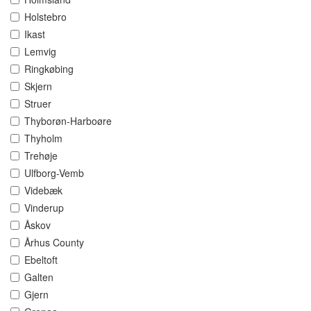
Holstebro
Ikast
Lemvig
Ringkøbing
Skjern
Struer
Thyborøn-Harboøre
Thyholm
Trehøje
Ulfborg-Vemb
Videbæk
Vinderup
Åskov
Århus County
Ebeltoft
Galten
Gjern