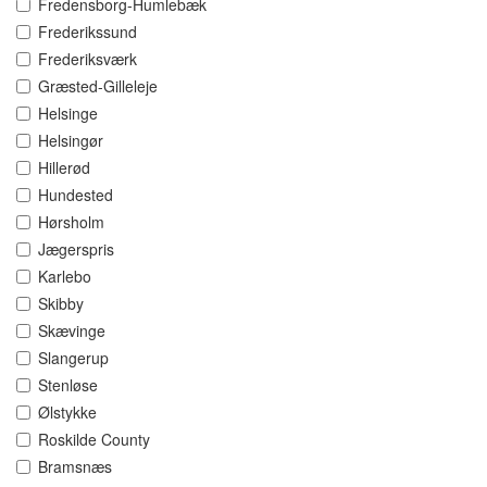
Fredensborg-Humlebæk
Frederikssund
Frederiksværk
Græsted-Gilleleje
Helsinge
Helsingør
Hillerød
Hundested
Hørsholm
Jægerspris
Karlebo
Skibby
Skævinge
Slangerup
Stenløse
Ølstykke
Roskilde County
Bramsnæs